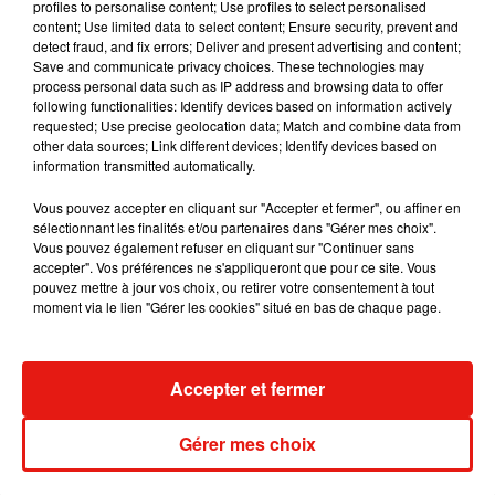
profiles to personalise content; Use profiles to select personalised
content; Use limited data to select content; Ensure security, prevent and
detect fraud, and fix errors; Deliver and present advertising and content;
Save and communicate privacy choices. These technologies may
process personal data such as IP address and browsing data to offer
following functionalities: Identify devices based on information actively
Cet élément est masqué compte-tenu du refus du
requested; Use precise geolocation data; Match and combine data from
dépôt de cookies que vous avez exprimé. Si vous
other data sources; Link different devices; Identify devices based on
souhaitez l'afficher, merci de nous donner votre accord
information transmitted automatically.
en cliquant sur le bouton ci-dessous.
Vous pouvez accepter en cliquant sur "Accepter et fermer", ou affiner en
sélectionnant les finalités et/ou partenaires dans "Gérer mes choix".
Afficher l'élément
Vous pouvez également refuser en cliquant sur "Continuer sans
accepter". Vos préférences ne s'appliqueront que pour ce site. Vous
pouvez mettre à jour vos choix, ou retirer votre consentement à tout
moment via le lien "Gérer les cookies" situé en bas de chaque page.
Musique
Accepter et fermer
Gérer mes choix
Julien Lieb s’essaye à la vie de chatelain
dans son nouveau clip
7 août 2026