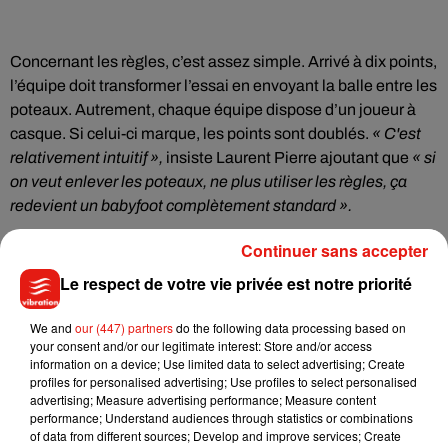
Concernant les règles, c’est assez simple. Arrivé à dix points,
l’équipe doit transformer l’essai en envoyant la balle entre les
poteaux. Autrement, chaque équipe dispose d’un joueur à
casque. Si celui-ci marque, les points sont doublés.
« C'est
relativement intuitif »,
insiste Laurent Pierre ajoutant que
« si
on veut enlever les poteaux, ne plus utiliser les règles, ça
redevient un babyfoot complètement standard ».
Continuer sans accepter
Pour l’heure, entre 25 et 50 baby-rugby ont été vendus.
«
Le respect de votre vie privée est notre priorité
Bien sûr, à la base c'était plus un côté marketing, on espère
surfer sur ces deux mois de coupe du monde, ensuite on
We and
our (447) partners
do the following data processing based on
verra si le concept reste ou si on l’arrête».
your consent and/or our legitimate interest: Store and/or access
information on a device; Use limited data to select advertising; Create
profiles for personalised advertising; Use profiles to select personalised
advertising; Measure advertising performance; Measure content
Comptez tout de même entre 1299
(modèle 2X2)
et 1949
performance; Understand audiences through statistics or combinations
of data from different sources; Develop and improve services; Create
euros
(modèle 3X3)
pour un baby-rugby.