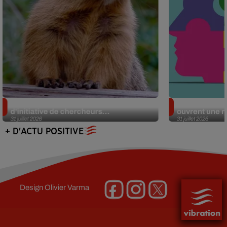
Des marmottes sur OnlyFans : la drôle
Alzheimer : d
d’initiative de chercheurs...
ouvrent une no
31 juillet 2026
31 juillet 2026
+ D'ACTU POSITIVE
Design
Olivier Varma