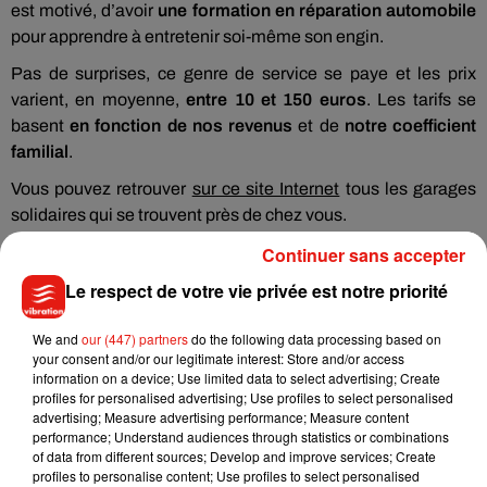
est motivé, d’avoir
une formation en réparation automobile
pour apprendre à entretenir soi-même son engin.
Pas de surprises, ce genre de service se paye et les prix
varient, en moyenne,
entre 10 et 150 euros
. Les tarifs se
basent
en fonction de nos revenus
et de
notre coefficient
familial
.
Vous pouvez retrouver
sur ce site Internet
tous les garages
solidaires qui se trouvent près de chez vous.
Continuer sans accepter
Le respect de votre vie privée est notre priorité
Musique
We and
our (447) partners
do the following data processing based on
your consent and/or our legitimate interest: Store and/or access
information on a device; Use limited data to select advertising; Create
profiles for personalised advertising; Use profiles to select personalised
Julien Lieb s’essaye à la vie de chatelain
advertising; Measure advertising performance; Measure content
dans son nouveau clip
performance; Understand audiences through statistics or combinations
7 août 2026
of data from different sources; Develop and improve services; Create
profiles to personalise content; Use profiles to select personalised