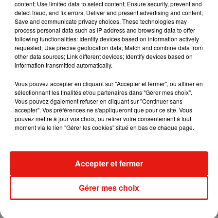
content; Use limited data to select content; Ensure security, prevent and
detect fraud, and fix errors; Deliver and present advertising and content;
Save and communicate privacy choices. These technologies may
Madonna sort enfin le remix de « Love
process personal data such as IP address and browsing data to offer
Sensation » avec Kylie Minogue
following functionalities: Identify devices based on information actively
7 août 2026
requested; Use precise geolocation data; Match and combine data from
other data sources; Link different devices; Identify devices based on
information transmitted automatically.
Vous pouvez accepter en cliquant sur "Accepter et fermer", ou affiner en
Tayc et Didi B dévoilent le single le plus
sélectionnant les finalités et/ou partenaires dans "Gérer mes choix".
dansant de l’année
Vous pouvez également refuser en cliquant sur "Continuer sans
7 août 2026
accepter". Vos préférences ne s'appliqueront que pour ce site. Vous
pouvez mettre à jour vos choix, ou retirer votre consentement à tout
moment via le lien "Gérer les cookies" situé en bas de chaque page.
Angèle et Amélie Lens dévoilent leur
Accepter et fermer
collaboration tant attendue
7 août 2026
Gérer mes choix