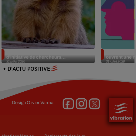
Des marmottes sur OnlyFans : la drôle
Alzheimer : d
d’initiative de chercheurs...
ouvrent une no
31 juillet 2026
31 juillet 2026
+ D'ACTU POSITIVE
Design
Olivier Varma