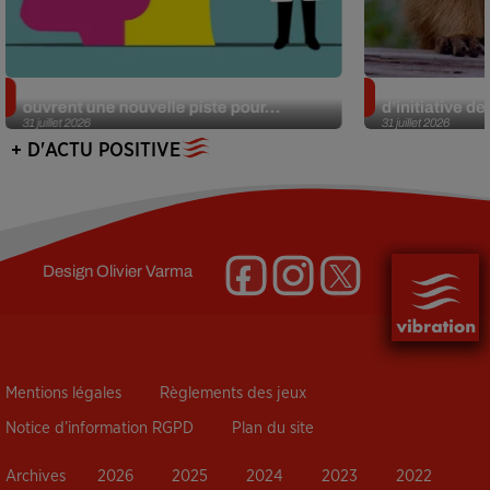
Alzheimer : des chercheurs japonais
Des marmottes
ouvrent une nouvelle piste pour...
d’initiative d
31 juillet 2026
31 juillet 2026
+ D'ACTU POSITIVE
Design
Olivier Varma
Mentions légales
Règlements des jeux
Notice d’information RGPD
Plan du site
Archives
2026
2025
2024
2023
2022