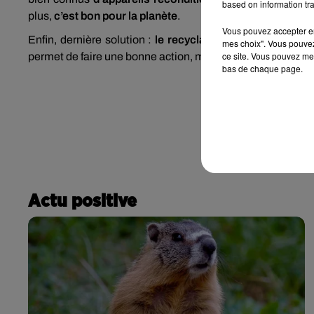
based on information tra
plus,
c’est bon pour la planète
.
Vous pouvez accepter en 
Enfin, dernière solution :
le recyclage
, et dans ce cas-là,
mes choix". Vous pouvez
ce site. Vous pouvez met
permet de faire une bonne action, mais aussi un peu de pla
bas de chaque page.
Actu positive