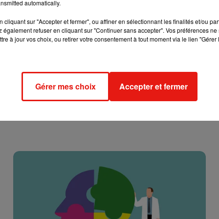
nsmitted automatically.
cliquant sur "Accepter et fermer", ou affiner en sélectionnant les finalités et/ou pa
 il faut se rendre
ici
. Il s'agit d'un service gratuit de collecte. C
 également refuser en cliquant sur "Continuer sans accepter". Vos préférences ne 
tre à jour vos choix, ou retirer votre consentement à tout moment via le lien "Gérer 
ce dans nos tiroirs.
Gérer mes choix
Accepter et fermer