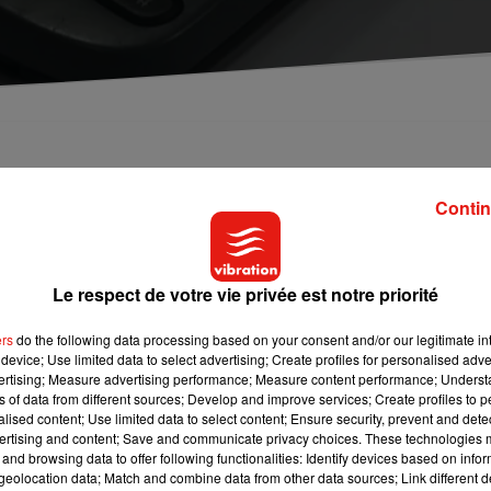
c vos anciens téléphones portables.
Contin
s neufs hors de prix. On se’dit qu’avoir un téléphone en ce mome
Le respect de votre vie privée est notre priorité
éléphones portables
au fin fond de leurs tiroirs. Un conseil : ne 
ers
do the following data processing based on your consent and/or our legitimate int
device; Use limited data to select advertising; Create profiles for personalised adver
ns un dépôt-vente
. En effet, ces commerces peuvent les fa
vertising; Measure advertising performance; Measure content performance; Unders
ns of data from different sources; Develop and improve services; Create profiles to 
izaines d’euros
. Cela concerne aussi bien les mobiles de milieu
alised content; Use limited data to select content; Ensure security, prevent and detect
ertising and content; Save and communicate privacy choices. These technologies
and browsing data to offer following functionalities: Identify devices based on infor
s qu’on veut changer, on peut essayer de les revendre sur des si
eolocation data; Match and combine data from other data sources; Link different de
s fait économiser jusqu’à plusieurs centaines d’euros. Et puis,