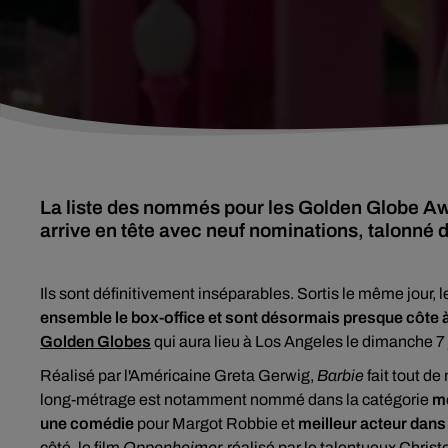
La liste des nommés pour les Golden Globe Aw
arrive en tête avec neuf nominations, talonné
Ils sont définitivement inséparables. Sortis le même jour, le
ensemble le box-office et sont désormais presque côte 
Golden Globes
qui aura lieu à Los Angeles le dimanche 7 
Réalisé par l'Américaine Greta Gerwig,
Barbie
fait tout d
long-métrage est notamment nommé dans la catégorie
me
une comédie
pour Margot Robbie et
meilleur acteur dans
côté, le film
Oppenheimer,
réalisé par le talentueux Christ