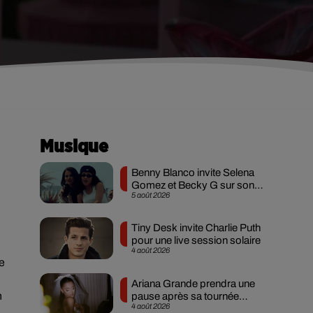
Musique
Benny Blanco invite Selena
Gomez et Becky G sur son
5 août 2026
nouveau single
Tiny Desk invite Charlie Puth
pour une live session solaire
4 août 2026
le
Ariana Grande prendra une
n
pause après sa tournée
4 août 2026
mondiale