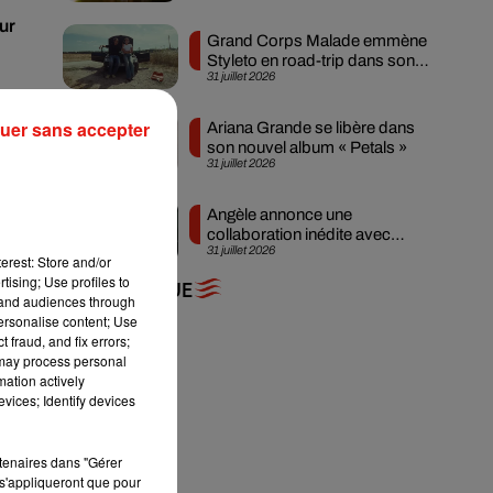
ur
Grand Corps Malade emmène
Styleto en road-trip dans son
31 juillet 2026
nouveau clip
uer sans accepter
Ariana Grande se libère dans
son nouvel album « Petals »
31 juillet 2026
Angèle annonce une
collaboration inédite avec
31 juillet 2026
Amelie Lens
erest: Store and/or
tising; Use profiles to
+ DE MUSIQUE
tand audiences through
personalise content; Use
 fraud, and fix errors;
 may process personal
mation actively
vices; Identify devices
rtenaires dans "Gérer
s'appliqueront que pour