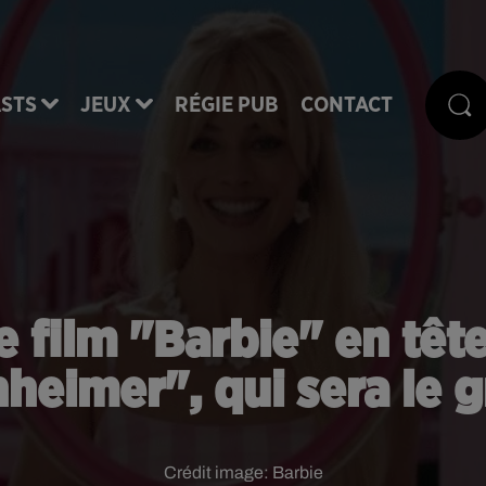
STS
JEUX
RÉGIE PUB
CONTACT
e film "Barbie" en tê
eimer", qui sera le 
Crédit image:
Barbie