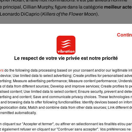
e principal, Cillian Murphy, figure dans la catégorie
meilleur acte
t Leonardo DiCaprio (
Killers of the Flower Moon
).
Contin
Le respect de votre vie privée est notre priorité
e cookies que vous avez exprimé. Si vous souhaitez l'afficher,
ers
do the following data processing based on your consent and/or our legitimate int
rd en cliquant sur le bouton ci-dessous.
device; Use limited data to select advertising; Create profiles for personalised adver
vertising; Measure advertising performance; Measure content performance; Unders
ns of data from different sources; Develop and improve services; Create profiles to 
cher l'élément
alised content; Use limited data to select content; Ensure security, prevent and detect
ertising and content; Save and communicate privacy choices. These technologies
and browsing data to offer following functionalities: Identify devices based on infor
eolocation data; Match and combine data from other data sources; Link different de
e cookies que vous avez exprimé. Si vous souhaitez l'afficher,
nsmitted automatically.
rd en cliquant sur le bouton ci-dessous.
cliquant sur "Accepter et fermer", ou affiner en sélectionnant les finalités et/ou pa
 également refuser en cliquant sur "Continuer sans accepter". Vos préférences ne 