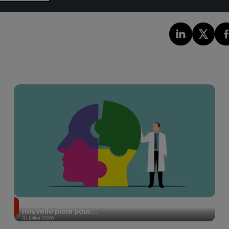
Alzheimer : des chercheurs japonais ouvrent une
nouvelle piste pour...
31 juillet 2026