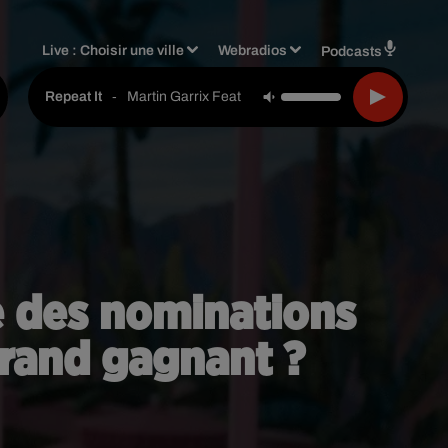
Live :
Choisir une ville
Webradios
Podcasts
-
Martin Garrix Feat. Ed Sheeran
Repeat It
te des nominations
grand gagnant ?