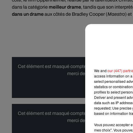
dans la catégorie
meilleur drame
, tandis que son interprèt
dans un drame
aux côtés de Bradley Cooper (
Maestro
) e
Cet élément est masqué compte-tenu du refus du dépôt d
We and
our (447) partn
merci de nous donner votre acco
access information on a 
select personalised ad
statistics or combinatio
Affi
profiles to select person
Deliver and present adv
data such as IP address 
requested; Use precise g
Cet élément est masqué compte-tenu du refus du dépôt d
based on information tra
merci de nous donner votre acco
Vous pouvez accepter en 
mes choix". Vous pouvez