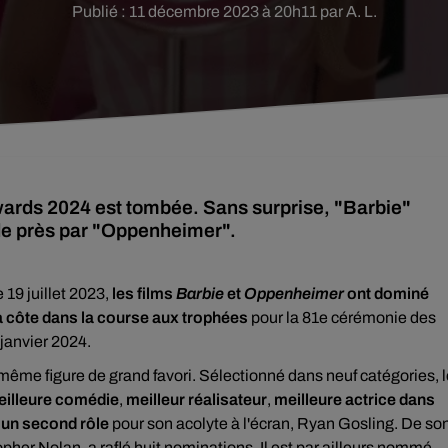
Publié : 11 décembre 2023 à 20h11 par A. L.
ards 2024 est tombée. Sans surprise, "Barbie"
 de près par "Oppenheimer".
 19 juillet 2023,
les films
Barbie
et
Oppenheimer
ont dominé
à côte dans la course aux trophées
pour la 81e cérémonie des
janvier 2024.
e même figure de grand favori. Sélectionné dans neuf catégories, 
illeure comédie
,
meilleur réalisateur
,
meilleure actrice dans
 un second rôle
pour son acolyte à l'écran, Ryan Gosling. De so
opher Nolan, a raflé huit nominations. Il est par ailleurs nommé