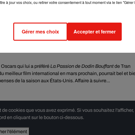
cher l'élément
tre à jour vos choix, ou retirer votre consentement à tout moment via le lien "Gérer 
e aux Golden Globes
Gérer mes choix
Accepter et fermer
e
de Justine Triet, sacré par la Palme d’or à Cannes, décroche
-métrage français est ainsi nommé dans quatre catégories :
trice dans un drame
pour Sandra Hüller et
meilleur film en lang
 Oscars qui lui a préféré
La Passion de Dodin Bouffant
de Tran
 meilleur film international en mars prochain, pourrait bel et bi
ses de la saison aux États-Unis. Affaire à suivre...
e cookies que vous avez exprimé. Si vous souhaitez l'afficher,
rd en cliquant sur le bouton ci-dessous.
cher l'élément