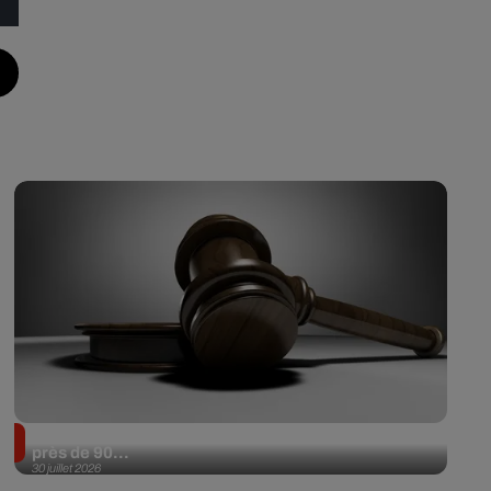
Il achète une veste 3 dollars en friperie et la revend
près de 90...
30 juillet 2026