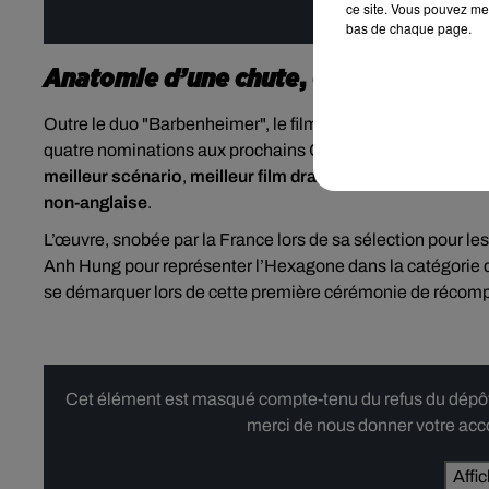
Affi
ce site. Vous pouvez met
bas de chaque page.
Anatomie d’une chute
, dans la cours
Outre le duo "Barbenheimer", le film
Anatomie d'une chut
quatre nominations aux prochains Golden Globes. Le long
meilleur scénario
,
meilleur film dramatique
,
meilleure ac
non-anglaise
.
L’œuvre, snobée par la France lors de sa sélection pour les
Anh Hung
pour représenter l’Hexagone dans la catégorie du
se démarquer lors de cette première cérémonie de récompen
Cet élément est masqué compte-tenu du refus du dépôt d
merci de nous donner votre acco
Affi