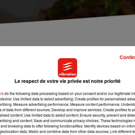
 lundi 18 mars, à Tours, à partir de 17h. 62
Contin
staurants gastronomiques. Le Guide Michelin récompense les
Le respect de votre vie privée est notre priorité
sements les plus prestigieux. S'il faudra attendre 17h pour
à donné quelques pistes...
ers
do the following data processing based on your consent and/or our legitimate int
device; Use limited data to select advertising; Create profiles for personalised adver
ars. 28 restaurants au total ont été révisés. On sait par exemple
vertising; Measure advertising performance; Measure content performance; Unders
n Maine-et-Loire qui perd son étoile, à cause d’un changement de
ns of data from different sources; Develop and improve services; Create profiles to 
é que les récompenses étaient nombreuses cette année.
62
alised content; Use limited data to select content; Ensure security, prevent and detect
ertising and content; Save and communicate privacy choices. These technologies
n 2023. Parmi les heureux élus,
52 restaurants décrochent leur
and browsing data to offer following functionalities: Identify devices based on infor
eolocation data; Match and combine data from other data sources; Link different de