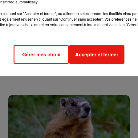
nsmitted automatically.
ouristique et de dynamisme pour le territoire. Les étrangers sont pr
Et depuis quelques années maintenant, ce ne sont pas que des
cliquant sur "Accepter et fermer", ou affiner en sélectionnant les finalités et/ou pa
ibles qui sont primés. Le guide récompense également les
 également refuser en cliquant sur "Continuer sans accepter". Vos préférences ne 
tre à jour vos choix, ou retirer votre consentement à tout moment via le lien "Gérer 
c les
"Bib gourmands".
Et puis il y a les
étoiles vertes
; ces
Gérer mes choix
Accepter et fermer