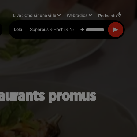
Live :
Choisir une ville
Webradios
Podcasts
-
Superbus & Hoshi & Nicola Sirkis
Lola
taurants promus