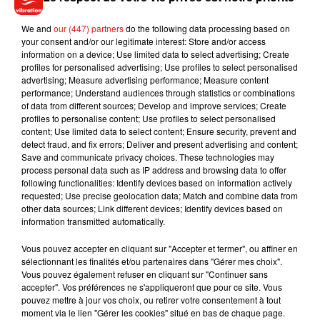
souhaitez l'afficher, merci de nous donner votre accord
We and
our (447) partners
do the following data processing based on
en cliquant sur le bouton ci-dessous.
your consent and/or our legitimate interest: Store and/or access
information on a device; Use limited data to select advertising; Create
Afficher l'élément
profiles for personalised advertising; Use profiles to select personalised
advertising; Measure advertising performance; Measure content
performance; Understand audiences through statistics or combinations
of data from different sources; Develop and improve services; Create
profiles to personalise content; Use profiles to select personalised
content; Use limited data to select content; Ensure security, prevent and
Musique
detect fraud, and fix errors; Deliver and present advertising and content;
Save and communicate privacy choices. These technologies may
process personal data such as IP address and browsing data to offer
following functionalities: Identify devices based on information actively
Julien Lieb s’essaye à la vie de chatelain
requested; Use precise geolocation data; Match and combine data from
dans son nouveau clip
other data sources; Link different devices; Identify devices based on
7 août 2026
information transmitted automatically.
Vous pouvez accepter en cliquant sur "Accepter et fermer", ou affiner en
sélectionnant les finalités et/ou partenaires dans "Gérer mes choix".
Vous pouvez également refuser en cliquant sur "Continuer sans
accepter". Vos préférences ne s'appliqueront que pour ce site. Vous
Madonna sort enfin le remix de « Love
pouvez mettre à jour vos choix, ou retirer votre consentement à tout
Sensation » avec Kylie Minogue
moment via le lien "Gérer les cookies" situé en bas de chaque page.
7 août 2026