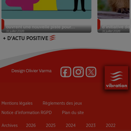
Alzheimer : des chercheurs japonais
Des marmottes
ouvrent une nouvelle piste pour...
d’initiative d
31 juillet 2026
31 juillet 2026
+ D'ACTU POSITIVE
Design
Olivier Varma
Mentions légales
Règlements des jeux
Notice d’information RGPD
Plan du site
Archives
2026
2025
2024
2023
2022