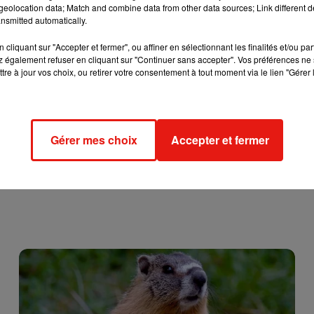
e
la préfecture.
« L’automne ou le début de l’hiver correspondent 
eolocation data; Match and combine data from other data sources; Link different de
nsmitted automatically.
lée la dispersion : les jeunes nés au printemps prennent leur
quitter la meute pour chercher un nouveau territoire. »
cliquant sur "Accepter et fermer", ou affiner en sélectionnant les finalités et/ou pa
 également refuser en cliquant sur "Continuer sans accepter". Vos préférences ne 
tre à jour vos choix, ou retirer votre consentement à tout moment via le lien "Gérer 
et la surveillance sera accrue dans l’Indre, indique la préfectu
Gérer mes choix
Accepter et fermer