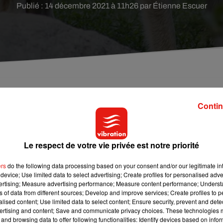
Publié : 14 décembre 2021 à 11h26 par Étienne Escuer
 être à l’origine d’attaques de troupeaux de brebis da
Contin
Le respect de votre vie privée est notre priorité
ebis à Ruffec, dans l’Indre, début décembre ? Le 6 décembre, deu
 autres ne soient blessés le lendemain. L’Office français de la
ers
do the following data processing based on your consent and/or our legitimate int
e peut être exclue dans le premier cas, et dans le second cas, q
device; Use limited data to select advertising; Create profiles for personalised adver
ertitude ».
vertising; Measure advertising performance; Measure content performance; Unders
ns of data from different sources; Develop and improve services; Create profiles to 
alised content; Use limited data to select content; Ensure security, prevent and detect
ertising and content; Save and communicate privacy choices. These technologies
e, puisque l’animal
« a été observé récemment dans départemen
and browsing data to offer following functionalities: Identify devices based on infor