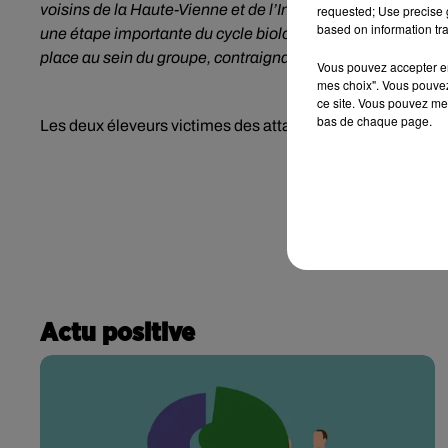
voisins de la Haute-Vienne et de l’Indre-et-Loire »
, rappell
requested; Use precise g
based on information tra
une étape importante du cycle biologique de l’espèce, appe
place au sein du groupe, contraignant d’autres individus à 
Vous pouvez accepter en 
mes choix". Vous pouvez
ce site. Vous pouvez met
bas de chaque page.
Les deux éleveurs victimes des attaques seront indemnisés, 
Actu positive