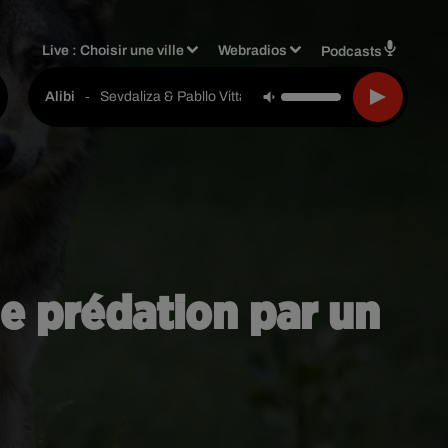
Live :
Choisir une ville
Webradios
Podcasts
-
Sevdaliza & Pabllo Vittar & Yseult
Alibi
ne prédation par un