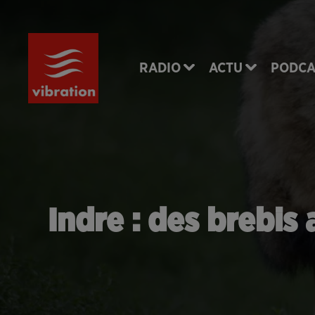
RADIO
ACTU
PODCA
Indre : des brebis