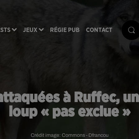
STS
JEUX
RÉGIE PUB
CONTACT
 attaquées à Ruffec, u
loup « pas exclue »
Crédit image:
Commons - Dfrancou