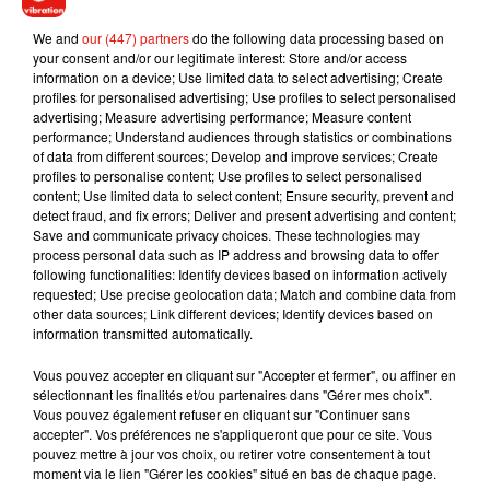
souhaitez l'afficher, merci de nous donner votre accord
en cliquant sur le bouton ci-dessous.
We and
our (447) partners
do the following data processing based on
your consent and/or our legitimate interest: Store and/or access
information on a device; Use limited data to select advertising; Create
Afficher l'élément
profiles for personalised advertising; Use profiles to select personalised
advertising; Measure advertising performance; Measure content
performance; Understand audiences through statistics or combinations
of data from different sources; Develop and improve services; Create
profiles to personalise content; Use profiles to select personalised
content; Use limited data to select content; Ensure security, prevent and
Musique
detect fraud, and fix errors; Deliver and present advertising and content;
Save and communicate privacy choices. These technologies may
process personal data such as IP address and browsing data to offer
following functionalities: Identify devices based on information actively
Julien Lieb s’essaye à la vie de chatelain
requested; Use precise geolocation data; Match and combine data from
dans son nouveau clip
other data sources; Link different devices; Identify devices based on
7 août 2026
information transmitted automatically.
Vous pouvez accepter en cliquant sur "Accepter et fermer", ou affiner en
sélectionnant les finalités et/ou partenaires dans "Gérer mes choix".
Vous pouvez également refuser en cliquant sur "Continuer sans
Madonna sort enfin le remix de « Love
accepter". Vos préférences ne s'appliqueront que pour ce site. Vous
Sensation » avec Kylie Minogue
pouvez mettre à jour vos choix, ou retirer votre consentement à tout
7 août 2026
moment via le lien "Gérer les cookies" situé en bas de chaque page.