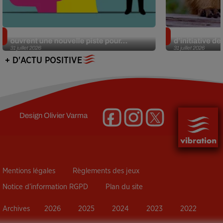
Alzheimer : des chercheurs japonais
Des marmottes
ouvrent une nouvelle piste pour...
d’initiative d
31 juillet 2026
31 juillet 2026
+ D'ACTU POSITIVE
Design
Olivier Varma
Mentions légales
Règlements des jeux
Notice d’information RGPD
Plan du site
Archives
2026
2025
2024
2023
2022