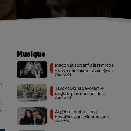
u
Musique
Madonna sort enfin le remix de
« Love Sensation » avec Kylie
7 août 2026
Minogue
t
Tayc et Didi B dévoilent le
single le plus dansant de
7 août 2026
l’année
,
s
Angèle et Amélie Lens
dévoilent leur collaboration tant
7 août 2026
attendue