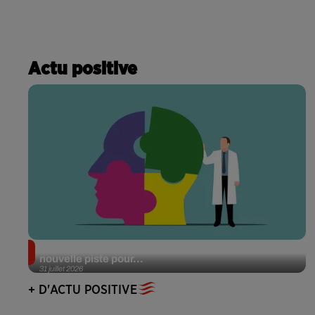
Actu positive
Alzheimer : des chercheurs japonais ouvrent une
nouvelle piste pour...
31 juillet 2026
+ D'ACTU POSITIVE