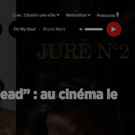
Live :
Choisir une ville
Webradios
Podcasts
-
Bruno Mars
On My Soul
Dead” : au cinéma le