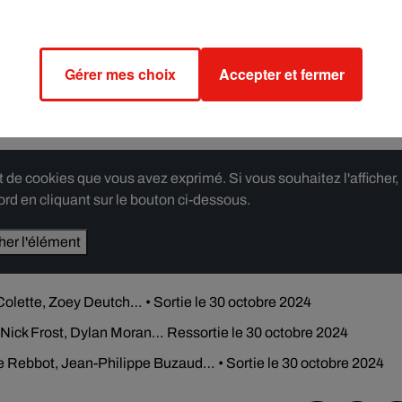
u film derrière la caméra de Clint Eastwood, avec Nicholas Houl
Gérer mes choix
Accepter et fermer
un homme accusé du meurtre qu’il a peut-être lui-même commis…
flashback et scène de prétoires :
e cookies que vous avez exprimé. Si vous souhaitez l'afficher,
rd en cliquant sur le bouton ci-dessous.
cher l'élément
Colette, Zoey Deutch… • Sortie le 30 octobre 2024
Nick Frost, Dylan Moran… Ressortie le 30 octobre 2024
e Rebbot, Jean-Philippe Buzaud… • Sortie le 30 octobre 2024