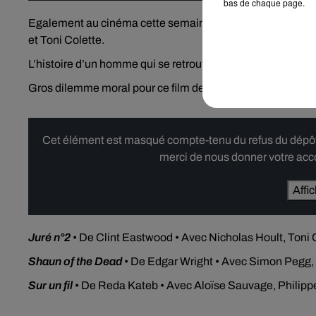
bas de chaque page.
Egalement au cinéma cette semaine,
Juré n°2
. Le nouvea
et Toni Colette.
L’histoire d’un homme qui se retrouve juré au procès d’
Gros dilemme moral pour ce film de procès entre enquête, 
Cet élément est masqué compte-tenu du refus du dépôt d
merci de nous donner votre acco
Affi
Juré n°2
• De Clint Eastwood • Avec Nicholas Hoult, Toni 
Shaun of the Dead
• De Edgar Wright • Avec Simon Pegg, 
Sur un fil
• De Reda Kateb • Avec Aloïse Sauvage, Philipp