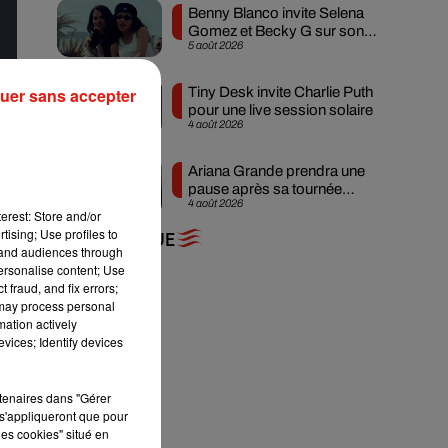
Benny Blanco invite Selena
Gomez et Becky G sur son
5 août 2026
nouveau single
uer sans accepter
Tiny Desk invite Charlie Puth
pour une live session solaire
4 août 2026
Ariana Grande prendra une
pause après sa tournée
4 août 2026
mondiale
erest: Store and/or
tising; Use profiles to
+ DE MUSIQUE
tand audiences through
personalise content; Use
 fraud, and fix errors;
 may process personal
mation actively
vices; Identify devices
rtenaires dans "Gérer
s'appliqueront que pour
les cookies" situé en