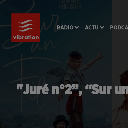
RADIO
ACTU
PODCA
"Juré n°2”, “Sur un