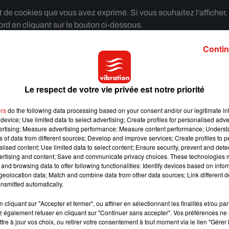
e cookies que vous avez exprimé. Si vous souhaitez l'afficher,
rd en cliquant sur le bouton ci-dessous.
Contin
cher l'élément
premier long-métrage de l’acteur Reda Kateb derrière la caméra.
Le respect de votre vie privée est notre priorité
au cinéma…préparez vos mouchoirs.
ers
do the following data processing based on your consent and/or our legitimate int
int les clowns d’une association qui se rendent dans le service
device; Use limited data to select advertising; Create profiles for personalised adver
e réconfort aux enfants malades, mais aussi à leur entourage ou
vertising; Measure advertising performance; Measure content performance; Unders
ns of data from different sources; Develop and improve services; Create profiles to 
alised content; Use limited data to select content; Ensure security, prevent and detect
ertising and content; Save and communicate privacy choices. These technologies
and browsing data to offer following functionalities: Identify devices based on infor
eolocation data; Match and combine data from other data sources; Link different de
e cookies que vous avez exprimé. Si vous souhaitez l'afficher,
nsmitted automatically.
rd en cliquant sur le bouton ci-dessous.
cliquant sur "Accepter et fermer", ou affiner en sélectionnant les finalités et/ou pa
cher l'élément
 également refuser en cliquant sur "Continuer sans accepter". Vos préférences ne 
tre à jour vos choix, ou retirer votre consentement à tout moment via le lien "Gérer 