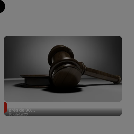
Il achète une veste 3 dollars en friperie et la revend
près de 90...
30 juillet 2026