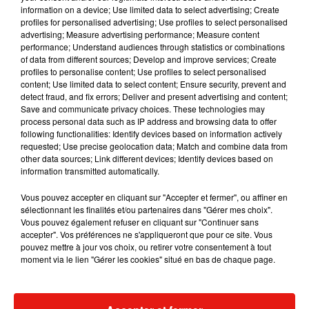
information on a device; Use limited data to select advertising; Create
D’autres artistes locaux, régionaux et/ou émergents
profiles for personalised advertising; Use profiles to select personalised
seront dévoilés début mars 2022 !
Il reste une quantité
advertising; Measure advertising performance; Measure content
performance; Understand audiences through statistics or combinations
limitée de early tickets mise à la vente. L’ensemble de la
of data from different sources; Develop and improve services; Create
billetterie ouvrira quant à elle le 1er février 2022.
O'Tempo ce
profiles to personalise content; Use profiles to select personalised
sera du 26 au 28 août prochain à Boigny-sur-Bionne.
content; Use limited data to select content; Ensure security, prevent and
detect fraud, and fix errors; Deliver and present advertising and content;
Save and communicate privacy choices. These technologies may
process personal data such as IP address and browsing data to offer
following functionalities: Identify devices based on information actively
requested; Use precise geolocation data; Match and combine data from
other data sources; Link different devices; Identify devices based on
information transmitted automatically.
Vous pouvez accepter en cliquant sur "Accepter et fermer", ou affiner en
sélectionnant les finalités et/ou partenaires dans "Gérer mes choix".
Vous pouvez également refuser en cliquant sur "Continuer sans
accepter". Vos préférences ne s'appliqueront que pour ce site. Vous
pouvez mettre à jour vos choix, ou retirer votre consentement à tout
moment via le lien "Gérer les cookies" situé en bas de chaque page.