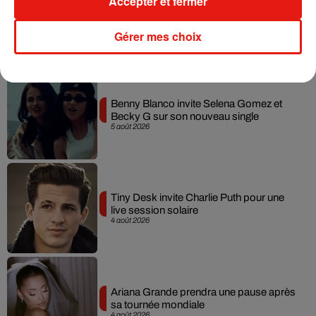
Accepter et fermer
Gérer mes choix
Musique
Benny Blanco invite Selena Gomez et
Becky G sur son nouveau single
5 août 2026
Tiny Desk invite Charlie Puth pour une
live session solaire
4 août 2026
Ariana Grande prendra une pause après
sa tournée mondiale
4 août 2026