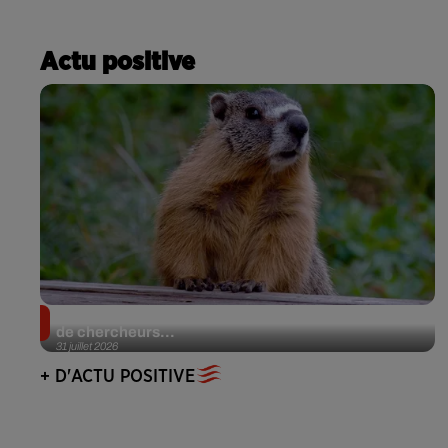
Actu positive
Des marmottes sur OnlyFans : la drôle d’initiative
de chercheurs...
31 juillet 2026
+ D'ACTU POSITIVE