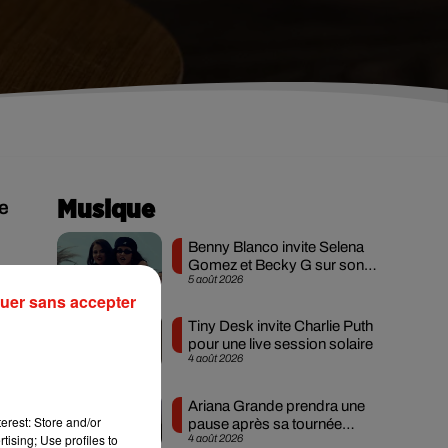
ue
Musique
Benny Blanco invite Selena
Gomez et Becky G sur son
5 août 2026
nouveau single
uer sans accepter
Tiny Desk invite Charlie Puth
pour une live session solaire
4 août 2026
it
Ariana Grande prendra une
erest: Store and/or
pause après sa tournée
tising; Use profiles to
4 août 2026
mondiale