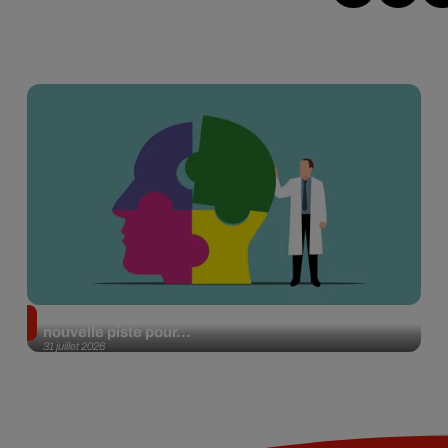
Alzheimer : des chercheurs japonais ouvrent une
nouvelle piste pour...
31 juillet 2026