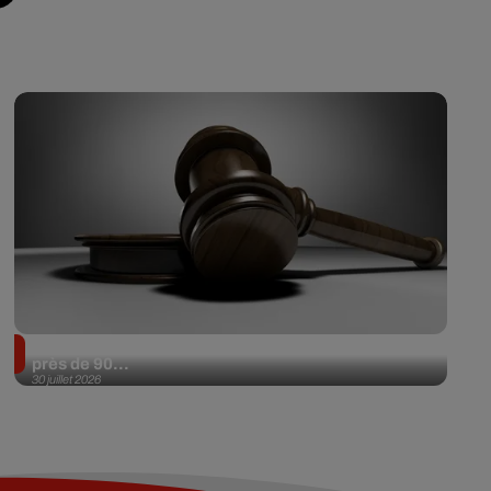
Il achète une veste 3 dollars en friperie et la revend
près de 90...
30 juillet 2026