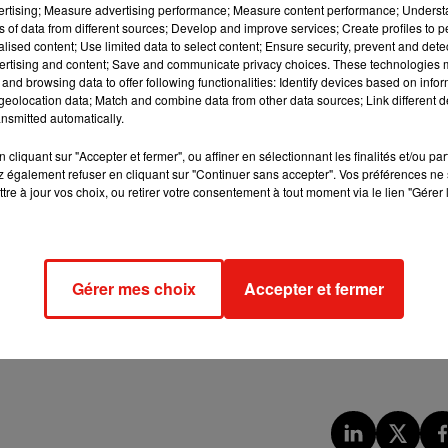
nu à plusieurs personnes avant d’arriver là où nous le verrons le
vertising; Measure advertising performance; Measure content performance; Unders
ns of data from different sources; Develop and improve services; Create profiles to 
alised content; Use limited data to select content; Ensure security, prevent and detect
ertising and content; Save and communicate privacy choices. These technologies
and browsing data to offer following functionalities: Identify devices based on infor
eolocation data; Match and combine data from other data sources; Link different de
vous trouver au château d’Artigny (Indre-et-Loire) le dimanche 26
nsmitted automatically.
nisée par la maison de vente Rouillac.
cliquant sur "Accepter et fermer", ou affiner en sélectionnant les finalités et/ou pa
somme pour ce modèle MP3 125 cm ³ gris de la marque Piaggio.
 également refuser en cliquant sur "Continuer sans accepter". Vos préférences ne 
rd’hui mais son caractère de « monture du scandale » lui offre u
tre à jour vos choix, ou retirer votre consentement à tout moment via le lien "Gérer 
orie de « véhicule de légende, tant il raconte aux Françaises et a
ation tiraillée entre sa volonté de puissance et le constat de s
Gérer mes choix
Accepter et fermer
ore d’une bouteille centenaire de la Romanée Conti (sachant qu
déjà à 5000 euros, on vous laisse imaginer combien devra
e va pas vider son portefeuille et qu’il aura toujours de quoi