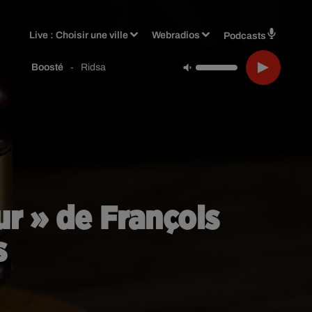
Live :
Choisir une ville
Webradios
Podcasts
-
Ridsa
Boosté
ur » de François
s