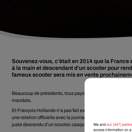
Souvenez-vous, c’était en 2014 que la France 
à la main et descendant d’un scooter pour rendr
fameux scooter sera mis en vente prochainem
Beaucoup de présidents, tous pays confondus, restent souv
mandats.
Et François Hollande n’a pas fait exception, on se souvient
une relation officielle avec la journaliste Valérie Trierweile
We and
our (447) partn
juste descendu d’un scooter, casque à la main pour rendre v
access information on a 