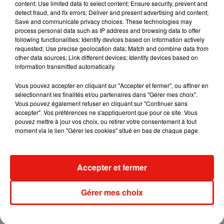
content; Use limited data to select content; Ensure security, prevent and
detect fraud, and fix errors; Deliver and present advertising and content;
Save and communicate privacy choices. These technologies may
Tayc et Didi B dévoilent le single le plus
process personal data such as IP address and browsing data to offer
dansant de l’année
following functionalities: Identify devices based on information actively
7 août 2026
requested; Use precise geolocation data; Match and combine data from
other data sources; Link different devices; Identify devices based on
information transmitted automatically.
Vous pouvez accepter en cliquant sur "Accepter et fermer", ou affiner en
Angèle et Amélie Lens dévoilent leur
sélectionnant les finalités et/ou partenaires dans "Gérer mes choix".
collaboration tant attendue
Vous pouvez également refuser en cliquant sur "Continuer sans
7 août 2026
accepter". Vos préférences ne s'appliqueront que pour ce site. Vous
pouvez mettre à jour vos choix, ou retirer votre consentement à tout
moment via le lien "Gérer les cookies" situé en bas de chaque page.
Benny Blanco invite Selena Gomez et
Accepter et fermer
Becky G sur son nouveau single
5 août 2026
Gérer mes choix