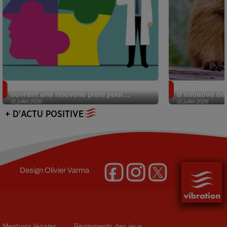
Alzheimer : des chercheurs japonais
Des marmottes
ouvrent une nouvelle piste pour...
d’initiative d
31 juillet 2026
31 juillet 2026
+ D'ACTU POSITIVE
Design
Olivier Varma
Mentions légales
Règlements des jeux