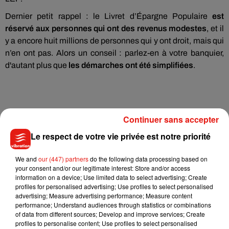
Dernier petit rappel : le Livret d’Épargne Populaire
est
réservé aux personnes qui ont des revenus modestes
, et il
y a encore huit millions de personnes qui y ont droit, mais qui
n’en ont pas. Alors un conseil : parlez-en à votre banquier,
d'autant plus que
les démarches ont été simplifiées
.
Continuer sans accepter
Le respect de votre vie privée est notre priorité
Musique
We and
our (447) partners
do the following data processing based on
your consent and/or our legitimate interest: Store and/or access
information on a device; Use limited data to select advertising; Create
profiles for personalised advertising; Use profiles to select personalised
Madonna sort enfin le remix de « Love
advertising; Measure advertising performance; Measure content
Sensation » avec Kylie Minogue
performance; Understand audiences through statistics or combinations
7 août 2026
of data from different sources; Develop and improve services; Create
profiles to personalise content; Use profiles to select personalised