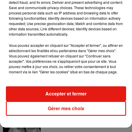
detect fraud, and fix errors; Deliver and present advertising and content;
la Cinquième République, en 1961. Le Général de Gaulle
Save and communicate privacy choices. These technologies may
process personal data such as IP address and browsing data to offer
avait décidé d’appliquer cet article après le Putsch des
following functionalities: Identify devices based on information actively
généraux.
requested; Use precise geolocation data; Match and combine data from
other data sources; Link different devices; Identify devices based on
information transmitted automatically.
Enfin, une révision partielle ou totale de la Constitution
Vous pouvez accepter en cliquant sur "Accepter et fermer", ou affiner en
pourrait être engagée.
sélectionnant les finalités et/ou partenaires dans "Gérer mes choix".
Vous pouvez également refuser en cliquant sur "Continuer sans
accepter". Vos préférences ne s'appliqueront que pour ce site. Vous
pouvez mettre à jour vos choix, ou retirer votre consentement à tout
moment via le lien "Gérer les cookies" situé en bas de chaque page.
Musique
Accepter et fermer
Julien Lieb s’essaye à la vie de chatelain
dans son nouveau clip
Gérer mes choix
7 août 2026