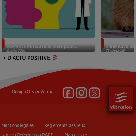
Alzheimer : des chercheurs japonais
Des marmottes
ouvrent une nouvelle piste pour...
d’initiative d
31 juillet 2026
31 juillet 2026
+ D'ACTU POSITIVE
Design
Olivier Varma
Mentions légales
Règlements des jeux
Notice d’information RGPD
Plan du site