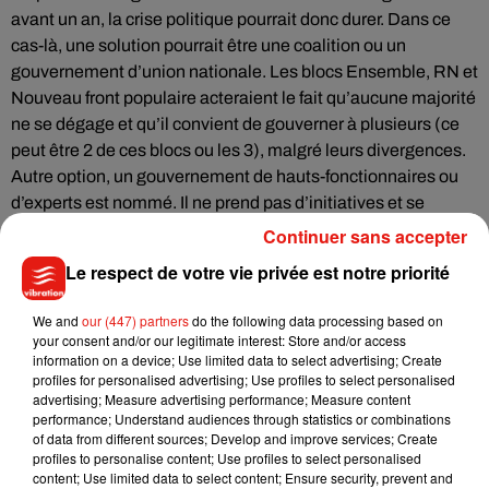
avant un an, la crise politique pourrait donc durer. Dans ce
cas-là, une solution pourrait être une coalition ou un
gouvernement d’union nationale. Les blocs Ensemble, RN et
Nouveau front populaire acteraient le fait qu’aucune majorité
ne se dégage et qu’il convient de gouverner à plusieurs (ce
peut être 2 de ces blocs ou les 3), malgré leurs divergences.
Autre option, un gouvernement de hauts-fonctionnaires ou
d’experts est nommé. Il ne prend pas d’initiatives et se
charge uniquement de gérer les affaires courantes jusqu’à
Continuer sans accepter
de prochaines élections en 2025.
Le respect de votre vie privée est notre priorité
We and
our (447) partners
do the following data processing based on
Emmanuel Macron peut aussi choisir de démissionner,
your consent and/or our legitimate interest: Store and/or access
provoquant une élection présidentielle. Mais cela
information on a device; Use limited data to select advertising; Create
profiles for personalised advertising; Use profiles to select personalised
n’entrainerait pas forcément d’élections législatives ensuite,
advertising; Measure advertising performance; Measure content
il conviendra au Conseil constitutionnel de trancher. Le chef
performance; Understand audiences through statistics or combinations
de l’État pourrait également décider que la crise est
of data from different sources; Develop and improve services; Create
profiles to personalise content; Use profiles to select personalised
suffisamment grave pour déclencher l’article 16 et s’arroger
content; Use limited data to select content; Ensure security, prevent and
les pleins pouvoirs. Cela ne s’est produit qu’une seule sous