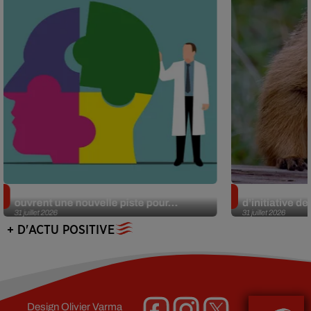
Alzheimer : des chercheurs japonais
Des marmottes
ouvrent une nouvelle piste pour...
d’initiative d
31 juillet 2026
31 juillet 2026
+ D'ACTU POSITIVE
Design
Olivier Varma