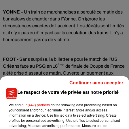
YONNE –
Un train de marchandises a percuté ce matin des
bungalows de chantier dans l’Yonne. On ignore les
circonstances exactes de l’accident. Les dégâts sont limités
et il n’y a pas eu d’impact sur la circulation des trains. Il n’y a
heureusement pas eu de victime.
FOOT -
Sans surprise, la billetterie pour le match de l’US
ème
Orléans face au PSG en 16
de finale de Coupe de France
a été prise d’assaut ce matin. Ouverte uniquement aux
guichets du stade, il fallait s’armer de patience. Pour rappel,
Continuer sans accepter
2000 billets étaient en vente.
Le respect de votre vie privée est notre priorité
We and
our (447) partners
do the following data processing based on
your consent and/or our legitimate interest: Store and/or access
Musique
information on a device; Use limited data to select advertising; Create
profiles for personalised advertising; Use profiles to select personalised
advertising; Measure advertising performance; Measure content