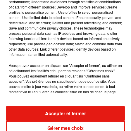
performance; Understand audiences through statistics or combinations
of data from different sources; Develop and improve services; Create
Julien Lieb s’essaye à la vie de chatelain
profiles to personalise content; Use profiles to select personalised
dans son nouveau clip
7 août 2026
content; Use limited data to select content; Ensure security, prevent and
detect fraud, and fix errors; Deliver and present advertising and content;
Save and communicate privacy choices. These technologies may
process personal data such as IP address and browsing data to offer
following functionalities: Identify devices based on information actively
requested; Use precise geolocation data; Match and combine data from
Madonna sort enfin le remix de « Love
other data sources; Link different devices; Identify devices based on
Sensation » avec Kylie Minogue
information transmitted automatically.
7 août 2026
Vous pouvez accepter en cliquant sur "Accepter et fermer", ou affiner en
sélectionnant les finalités et/ou partenaires dans "Gérer mes choix".
Vous pouvez également refuser en cliquant sur "Continuer sans
accepter". Vos préférences ne s'appliqueront que pour ce site. Vous
Tayc et Didi B dévoilent le single le plus
pouvez mettre à jour vos choix, ou retirer votre consentement à tout
dansant de l’année
moment via le lien "Gérer les cookies" situé en bas de chaque page.
7 août 2026
Accepter et fermer
Angèle et Amélie Lens dévoilent leur
Gérer mes choix
collaboration tant attendue