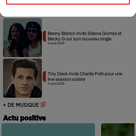
7 août 2026
Benny Blanco invite Selena Gomez et
Becky G sur son nouveau single
5 août 2026
Tiny Desk invite Charlie Puth pour une
live session solaire
4 août 2026
+ DE MUSIQUE
Actu positive