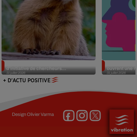
Des marmottes sur OnlyFans : la drôle
Alzheimer : d
d’initiative de chercheurs...
ouvrent une no
31 juillet 2026
31 juillet 2026
+ D'ACTU POSITIVE
Design
Olivier Varma