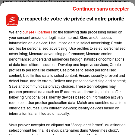
avec ton optimisme et ton sourire rassurant, et tu me faisais
Continuer sans accepter
savoir que tu étais mon ami et que j’étais aimé. Tu étais têtu,
opiniâtre et te moquais de l’avis des gens quand tu savais
Le respect de votre vie privée est notre priorité
qu’ils avaient tort. Même si ça nous a valu quelques prises de
tête, je te respectais secrètement pour ça ! D’un point de vue
We and
our (447) partners
do the following data processing based on
your consent and/or our legitimate interest: Store and/or access
musical, tu étais le plus qualifié dans tous les aspects. Je
information on a device; Use limited data to select advertising; Create
n’étais qu’un enfant novice quand tu étais déjà un
profiles for personalised advertising; Use profiles to select personalised
professionnel. J’espère que là où tu es, tu es en paix et tu
advertising; Measure advertising performance; Measure content
performance; Understand audiences through statistics or combinations
sais combien tu étais aimé. »
of data from different sources; Develop and improve services; Create
profiles to personalise content; Use profiles to select personalised
content; Use limited data to select content; Ensure security, prevent and
detect fraud, and fix errors; Deliver and present advertising and content;
Cet élément est masqué compte-tenu du refus du
Save and communicate privacy choices. These technologies may
dépôt de cookies que vous avez exprimé. Si vous
process personal data such as IP address and browsing data to offer
souhaitez l'afficher, merci de nous donner votre accord
following functionalities: Identify devices based on information actively
requested; Use precise geolocation data; Match and combine data from
en cliquant sur le bouton ci-dessous.
other data sources; Link different devices; Identify devices based on
information transmitted automatically.
Afficher l'élément
Vous pouvez accepter en cliquant sur "Accepter et fermer", ou affiner en
sélectionnant les finalités et/ou partenaires dans "Gérer mes choix".