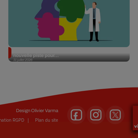
Alzheimer : des chercheurs japonais ouvrent une
nouvelle piste pour...
31 juillet 2026
Design
Olivier Varma
rmation RGPD
Plan du site