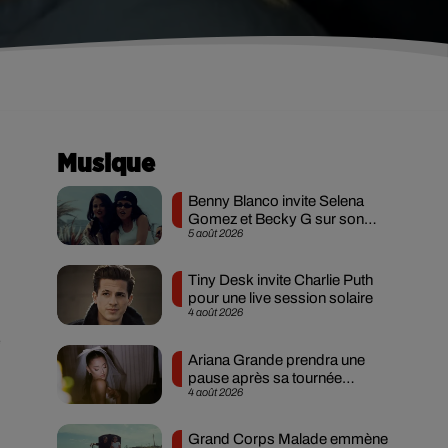
Musique
Benny Blanco invite Selena
Gomez et Becky G sur son
5 août 2026
nouveau single
Tiny Desk invite Charlie Puth
pour une live session solaire
4 août 2026
e
Ariana Grande prendra une
pause après sa tournée
4 août 2026
mondiale
Grand Corps Malade emmène