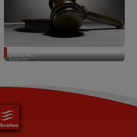
Il achète une veste 3 dollars en friperie et la revend
près de 90...
30 juillet 2026