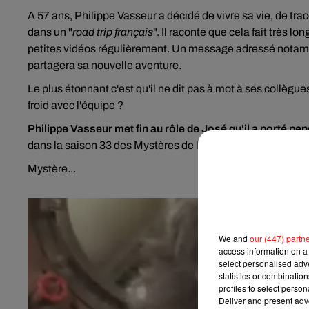
A 57 ans, Philippe Vasseur a décidé de vivre sa vie, de tra
dans un "
road trip français
". Il raconte que cela fait très l
petites vidéos régulièrement. Un message adressé notamme
partagera sa nouvelle aventure.
Le plus étonnant c'est qu'il ne dit pas à mot à ses collègue
froid avec l'équipe ?
Philippe Vasseur met fin au rôle de José qu'il a porté pen
dans la saison 33 des Mystères de l'Amour.
Mystère...
We and
our (447) partn
access information on a 
select personalised ad
statistics or combinatio
profiles to select person
Deliver and present adv