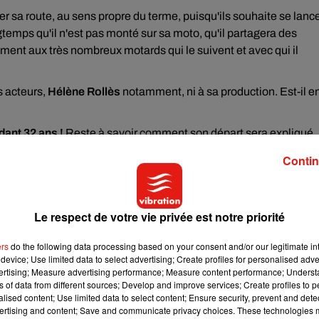
cer sa route, au sens propre du terme, puisqu'ils souhaite se lanc
ongtemps qu'il n'est pas monté sur sa moto, qu'il partagera des
nt aux très nombreux motards qui le suivent et avec qui il
s acteurs,
Hélène Rollès
notamment, ni à sa production. Est-il e
dant 32 ans !
Reste à savoir comment son départ sera expliqué
Contin
Le respect de votre vie privée est notre priorité
ers
do the following data processing based on your consent and/or our legitimate int
device; Use limited data to select advertising; Create profiles for personalised adver
vertising; Measure advertising performance; Measure content performance; Unders
ns of data from different sources; Develop and improve services; Create profiles to 
alised content; Use limited data to select content; Ensure security, prevent and detect
ertising and content; Save and communicate privacy choices. These technologies