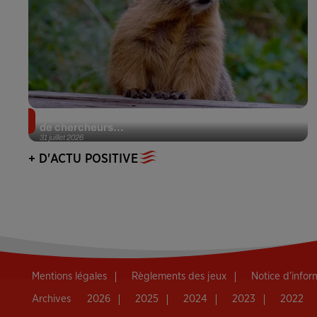
Des marmottes sur OnlyFans : la drôle d’initiative
de chercheurs...
31 juillet 2026
+ D'ACTU POSITIVE
Mentions légales
Règlements des jeux
Notice d’info
Archives
2026
2025
2024
2023
2022