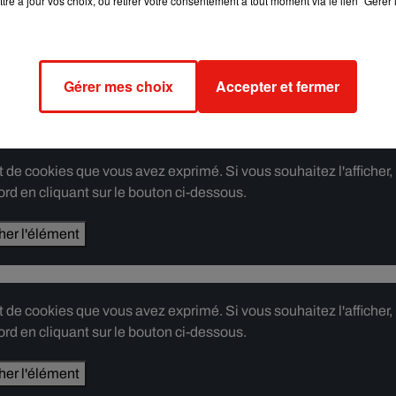
tre à jour vos choix, ou retirer votre consentement à tout moment via le lien "Gérer 
e cookies que vous avez exprimé. Si vous souhaitez l'afficher,
rd en cliquant sur le bouton ci-dessous.
Gérer mes choix
Accepter et fermer
cher l'élément
e cookies que vous avez exprimé. Si vous souhaitez l'afficher,
rd en cliquant sur le bouton ci-dessous.
cher l'élément
e cookies que vous avez exprimé. Si vous souhaitez l'afficher,
rd en cliquant sur le bouton ci-dessous.
cher l'élément