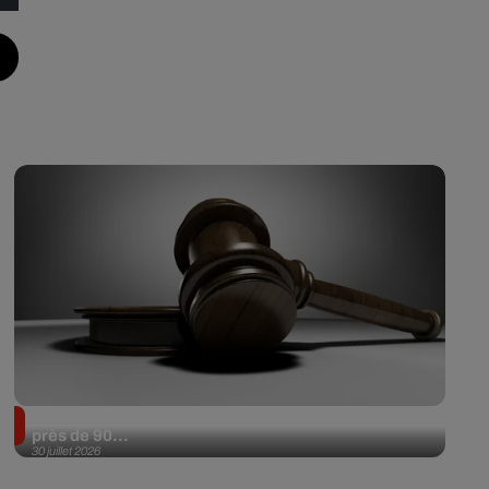
Il achète une veste 3 dollars en friperie et la revend
près de 90...
30 juillet 2026