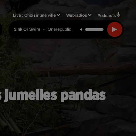
Live :
Choisir une ville
Webradios
Podcasts
-
Onerepublic
Sink Or Swim
s jumelles pandas