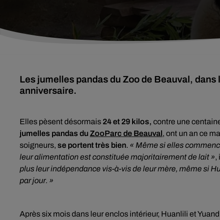
Les jumelles pandas du Zoo de Beauval, dans le
anniversaire.
Elles pèsent désormais
24 et 29 kilos,
contre une centain
jumelles pandas du
ZooParc de Beauval
, ont un an ce ma
soigneurs,
se portent très bien
.
« Même si elles commence
leur alimentation est constituée majoritairement de lait »
,
plus leur indépendance vis-à-vis de leur mère, même si 
par jour. »
Après six mois dans leur enclos intérieur, Huanlili et Yuan