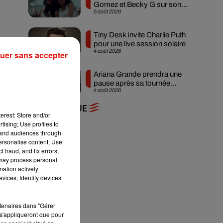
Gomez et Becky G sur son
5 août 2026
nouveau single
Tiny Desk invite Charlie Puth
pour une live session solaire
4 août 2026
uer sans accepter
Ariana Grande prendra une
pause après sa tournée
ux
4 août 2026
mondiale
n
+ DE MUSIQUE
erest: Store and/or
tising; Use profiles to
tand audiences through
personalise content; Use
 fraud, and fix errors;
 may process personal
mation actively
vices; Identify devices
rtenaires dans "Gérer
s'appliqueront que pour