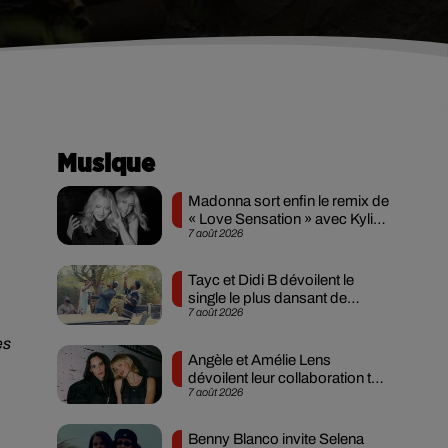
Musique
Madonna sort enfin le remix de
« Love Sensation » avec Kylie
7 août 2026
Minogue
Tayc et Didi B dévoilent le
single le plus dansant de
7 août 2026
l’année
es
Angèle et Amélie Lens
dévoilent leur collaboration tant
7 août 2026
attendue
Benny Blanco invite Selena