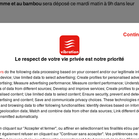
pomme et au bambou
sera déposé ce mardi matin à 9h dans leur
Contin
 pourrait
battre un record de fréquentation en 2022.
Près de de
Le respect de votre vie privée est notre priorité
t de même se dépêcher pour rencontrer la famille au complet :
Yua
ine
d’ici la fin de l’année. Il fêtera de son côté son quatrième
ers
do the following data processing based on your consent and/or our legitimate int
device; Use limited data to select advertising; Create profiles for personalised adver
vertising; Measure advertising performance; Measure content performance; Unders
ns of data from different sources; Develop and improve services; Create profiles to 
alised content; Use limited data to select content; Ensure security, prevent and detect
ertising and content; Save and communicate privacy choices. These technologies
e cookies que vous avez exprimé. Si vous souhaitez l'afficher,
and browsing data to offer following functionalities: Identify devices based on infor
rd en cliquant sur le bouton ci-dessous.
eolocation data; Match and combine data from other data sources; Link different de
nsmitted automatically.
cher l'élément
cliquant sur "Accepter et fermer", ou affiner en sélectionnant les finalités et/ou pa
 également refuser en cliquant sur "Continuer sans accepter". Vos préférences ne 