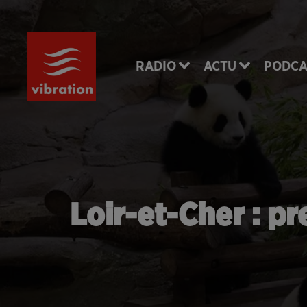
RADIO
ACTU
PODCA
Loir-et-Cher : p