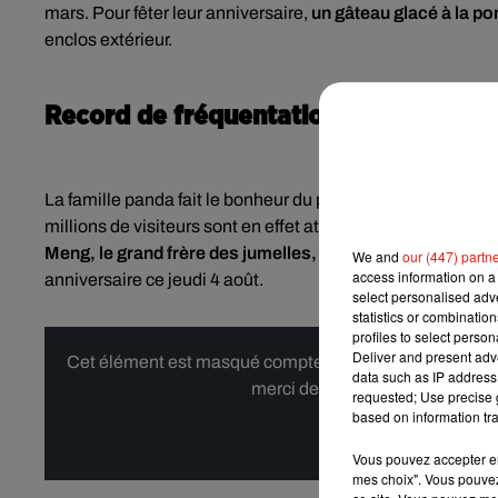
mars. Pour fêter leur anniversaire,
un gâteau glacé à la 
enclos extérieur.
Record de fréquentation en 2022 ?
La famille panda fait le bonheur du parc loir-et-chérien, qui
millions de visiteurs sont en effet attendus. Il faudra tou
Meng, le grand frère des jumelles, devrait rejoindre la Ch
We and
our (447) partn
access information on a 
anniversaire ce jeudi 4 août.
select personalised ad
statistics or combinatio
profiles to select person
Deliver and present adv
Cet élément est masqué compte-tenu du refus du dépôt d
data such as IP address 
merci de nous donner votre acco
requested; Use precise g
based on information tra
Affi
Vous pouvez accepter en 
mes choix". Vous pouvez