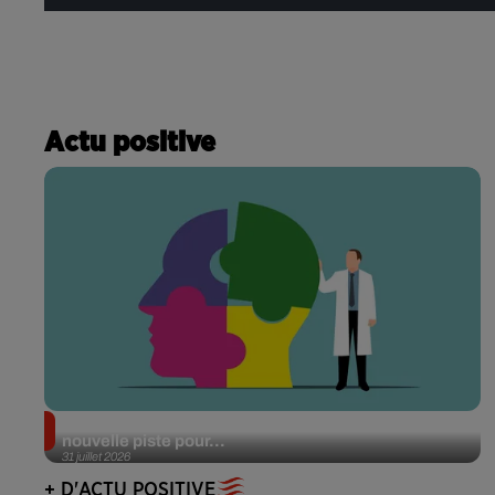
Actu positive
Alzheimer : des chercheurs japonais ouvrent une
nouvelle piste pour...
31 juillet 2026
+ D'ACTU POSITIVE