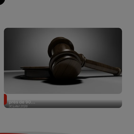
Il achète une veste 3 dollars en friperie et la revend
près de 90...
30 juillet 2026