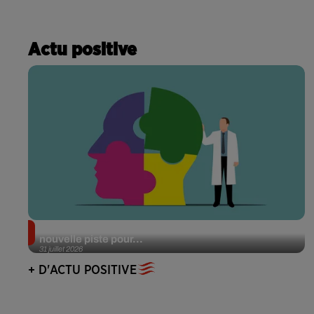
Actu positive
Alzheimer : des chercheurs japonais ouvrent une
nouvelle piste pour...
31 juillet 2026
+ D'ACTU POSITIVE