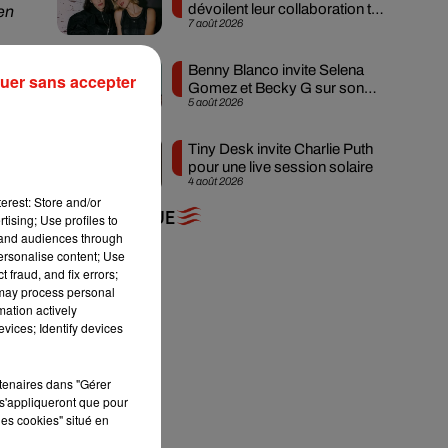
dévoilent leur collaboration tant
 en
7 août 2026
attendue
me
Benny Blanco invite Selena
uer sans accepter
Gomez et Becky G sur son
5 août 2026
nouveau single
Tiny Desk invite Charlie Puth
pour une live session solaire
4 août 2026
erest: Store and/or
+ DE MUSIQUE
tising; Use profiles to
tand audiences through
personalise content; Use
 fraud, and fix errors;
 may process personal
mation actively
x.
vices; Identify devices
e
rtenaires dans "Gérer
s'appliqueront que pour
de
les cookies" situé en