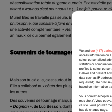
désensibilisation totale du genre humain. Et c’est drôle pa
disant « wouhou c’est pour nous ! » (…) en fait, pour eux, 
Muriel Bec ne travaille pas seule. Elle compte autour d’el
philosophie, qui consiste à faire en harmonie avec les an
une activité complémentaire, «
Rendez-vous en terre ani
animaux, ce qui permet également d’habituer les animaux
We and
our (447) partn
Souvenirs de tournages
access information on a 
select personalised ad
statistics or combinatio
profiles to select person
Deliver and present adv
data such as IP address 
ème
Mais son truc à elle, c’est surtout
le 7
art
. Muriel Bec af
requested; Use precise g
Elle a collaboré aux côtés des plus grands réalisateurs ou
based on information tra
les autres.
Vous pouvez accepter en 
Des souvenirs de tournage marquants, Muriel Bec en a de
mes choix". Vous pouvez
ce site. Vous pouvez met
«
Dogman
», de Luc Besson
, dont la sortie est prévue à la
bas de chaque page.