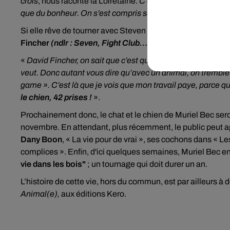
crois
, nous raconte la Loirétaine.
C’était
un défi pharaoni
que du bonheur. On s’est compris sans parler (…) On a réuss
Si elle rêve de tourner avec Steven Spielberg, Muriel Bec n
Fincher
(ndlr : Seven, Fight Club…).
Avec là aussi, quelqu
«
David Fincher, on sait que c’est quelqu’un qui enchaine les
veut. Donc autant vous dire qu’avec un animal, on tremb
game ». C’est là que je vois que mon travail paye, parce q
le chien, 42 prises !
».
Prochainement donc, le chat et le chien de Muriel Bec ser
novembre. En attendant, plus récemment, le public peut ap
Dany Boon
, « La vie pour de vrai », ses cochons dans « 
complices ». Enfin, d'ici quelques semaines, Muriel Bec en
vie dans les bois"
; un tournage qui doit durer un an.
L’histoire de cette vie, hors du commun, est par ailleurs à
Animal(e),
aux éditions Kero.