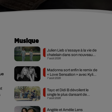
Musique
Julien Lieb s’essaye à la vie de
chatelain dans son nouveau
7 août 2026
clip
Madonna sort enfin le remix de
ue
« Love Sensation » avec Kylie
7 août 2026
Minogue
nt
Tayc et Didi B dévoilent le
a
single le plus dansant de
7 août 2026
l’année
Angèle et Amélie Lens