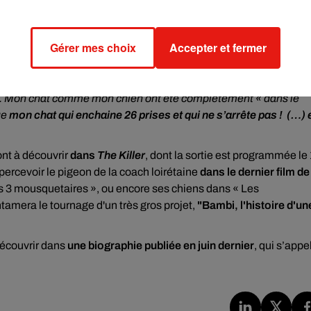
que
. Et puis cette rencontre avec Luc Besson a été magique. Ça 
i à réaliser des actions juste incroyables. »
e cache pas son plaisir récent d’avoir pu travailler pour
David
Gérer mes choix
Accepter et fermer
es anecdotes croustillantes à partager.
 prises et qui ne s’arrête pas tant qu’il n’a pas obtenu ce qu’il
le. Mon chat comme mon chien ont été complètement « dans le
ue
mon chat qui enchaine 26 prises et qui ne s’arrête pas ! (…) 
ont à découvrir
dans
The Killer
, dont la sortie est programmée le
ercevoir le pigeon de la coach loirétaine
dans le dernier film de
Les 3 mousquetaires », ou encore ses chiens dans « Les
tamera le tournage d'un très gros projet,
"Bambi, l'histoire d'un
 découvrir dans
une biographie publiée en juin dernier
, qui s’appe