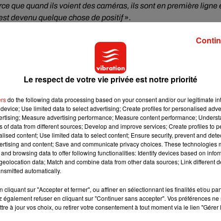
rce que quand ils voient des caméras, ils sont en première ligne
c’est devenu quelque chose de positif
».
le une armée d’animaliers confirmés, «
qui sont tous dans la mê
Contin
imaux
», précise-t-elle. Avec eux, elle a pu développer il y a 8 ans
male
». Le public est invité à venir partager un moment avec ses
 aux humains qu’ils ne connaissent pas.
Le respect de votre vie privée est notre priorité
ers
do the following data processing based on your consent and/or our legitimate int
device; Use limited data to select advertising; Create profiles for personalised adver
vertising; Measure advertising performance; Measure content performance; Unders
ns of data from different sources; Develop and improve services; Create profiles to 
alised content; Use limited data to select content; Ensure security, prevent and detect
ertising and content; Save and communicate privacy choices. These technologies
and browsing data to offer following functionalities: Identify devices based on infor
fiche un CV impressionnant, ou plutôt devrait-on dire ses animau
eolocation data; Match and combine data from other data sources; Link different de
 acteurs ; des expériences toute plus enrichissantes les unes qu
nsmitted automatically.
cliquant sur "Accepter et fermer", ou affiner en sélectionnant les finalités et/ou pa
s tonnes. Mais le plus récent concerne notamment
 également refuser en cliquant sur "Continuer sans accepter". Vos préférences ne 
le tournage 
tre à jour vos choix, ou retirer votre consentement à tout moment via le lien "Gérer 
 fin de l’année. «
J’ai mis en scène pas moins de 180 chiens je