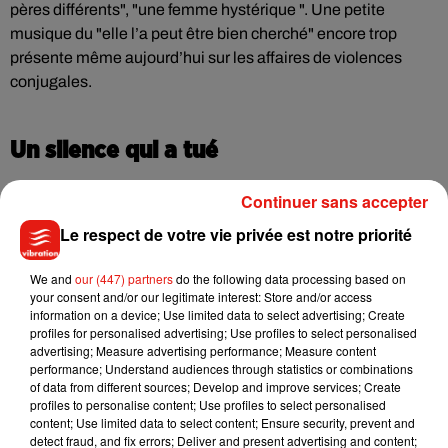
pères différents", "une femme hystérique ". Une petite
musique du "elle l’a peut être bien cherché" encore trop
présente même aujourd’hui sur les affaires de violences
conjugales.
Un silence qui a tué
L’autre révélation de ce documentaire, c’est le silence de
Continuer sans accepter
l’entourage de Bertrand Cantat sur le comportement violent
Le respect de votre vie privée est notre priorité
de ce dernier. Car il a été démontré par la suite et notamment
dans l’article du Point que ce n’était
pas la première fois que
We and
our (447) partners
do the following data processing based on
le chanteur frappé une femme
. Plusieurs de ses compagnes
your consent and/or our legitimate interest: Store and/or access
ont été victimes de ses coups dont son ex femme Krisztina
information on a device; Use limited data to select advertising; Create
profiles for personalised advertising; Use profiles to select personalised
Rady.
advertising; Measure advertising performance; Measure content
performance; Understand audiences through statistics or combinations
Krisztina Rady
, l’autre victime du chanteur. Car c’est son
of data from different sources; Develop and improve services; Create
suicide en 2010, à Bordeaux, qui a été l’élément
déclencheur
profiles to personalise content; Use profiles to select personalised
de l'article de la journaliste du Point
, Anne-Sophie Jahn.
content; Use limited data to select content; Ensure security, prevent and
detect fraud, and fix errors; Deliver and present advertising and content;
Quittée par Bertrand Cantat alors qu’elle venait de donner