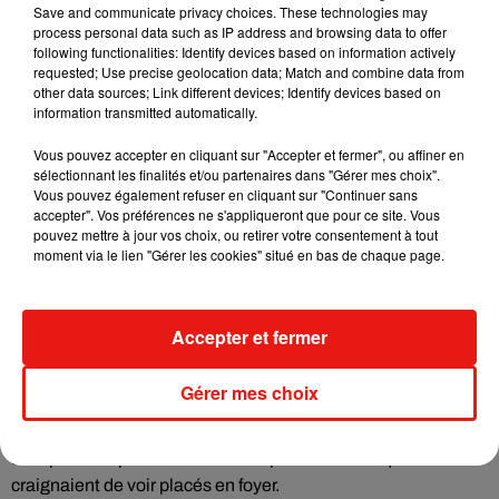
Save and communicate privacy choices. These technologies may
naissance à leur deuxième enfant, elle a toujours été un
process personal data such as IP address and browsing data to offer
soutien de poids pour le chanteur. Une façon pour elle de
following functionalities: Identify devices based on information actively
requested; Use precise geolocation data; Match and combine data from
protéger ses enfants. Jusqu’à conclure
un pacte avec les
other data sources; Link different devices; Identify devices based on
autres membres de Noir Désir
pour passer sous silence la
information transmitted automatically.
violence de Bertrand Cantat devant les juges.
Vous pouvez accepter en cliquant sur "Accepter et fermer", ou affiner en
Le documentaire met en lumière là encore la difficulté pour
sélectionnant les finalités et/ou partenaires dans "Gérer mes choix".
Bertrand Cantat de voir son ex-femme vivre sa vie et
Vous pouvez également refuser en cliquant sur "Continuer sans
accepter". Vos préférences ne s'appliqueront que pour ce site. Vous
fréquenter un autre homme. Il avait réintégré le domicile
pouvez mettre à jour vos choix, ou retirer votre consentement à tout
conjugal et épiait tous ses mails et sms. Dans un message
moment via le lien "Gérer les cookies" situé en bas de chaque page.
laissé sur le répondeur de ses parents quelques mois avant
sa mort,
Krisztina raconte l’enfer que lui fait vivre Bertrand
Cantat
. Elle sera retrouvée pendue dans sa chambre par son
Accepter et fermer
fils alors que le chanteur dormait juste en dessous. Malgré
les antécédents judiciaires de ce dernier, l’enquête n’a pas
Gérer mes choix
été poussée plus loin et a conclu à un suicide. Les parents de
Krisztina malgré le message sur le répondeur n’ont pas voulu
aller plus loin pour le bien de leur petits-enfants qu’ils
craignaient de voir placés en foyer.