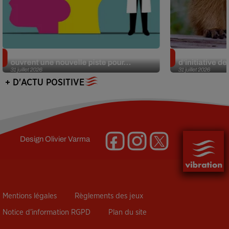
Alzheimer : des chercheurs japonais
Des marmottes
ouvrent une nouvelle piste pour...
d’initiative d
31 juillet 2026
31 juillet 2026
+ D'ACTU POSITIVE
Design
Olivier Varma
Mentions légales
Règlements des jeux
Notice d’information RGPD
Plan du site