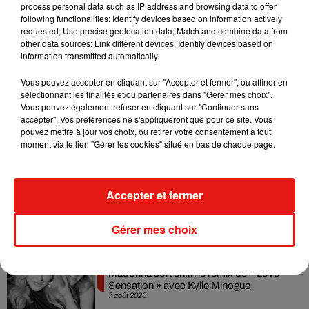
process personal data such as IP address and browsing data to offer
following functionalities: Identify devices based on information actively
Corné
: le 29 janvier à partir de 6h, blocage sur la D347 sur le
requested; Use precise geolocation data; Match and combine data from
segment borné par les croisements avec la D82 et la D61
other data sources; Link different devices; Identify devices based on
information transmitted automatically.
Vous pouvez accepter en cliquant sur "Accepter et fermer", ou affiner en
sélectionnant les finalités et/ou partenaires dans "Gérer mes choix".
Vous pouvez également refuser en cliquant sur "Continuer sans
accepter". Vos préférences ne s'appliqueront que pour ce site. Vous
Musique
pouvez mettre à jour vos choix, ou retirer votre consentement à tout
moment via le lien "Gérer les cookies" situé en bas de chaque page.
Julien Lieb s’essaye à la vie de chatelain
Accepter et fermer
dans son nouveau clip
7 août 2026
Gérer mes choix
Madonna sort enfin le remix de « Love
Sensation » avec Kylie Minogue
7 août 2026