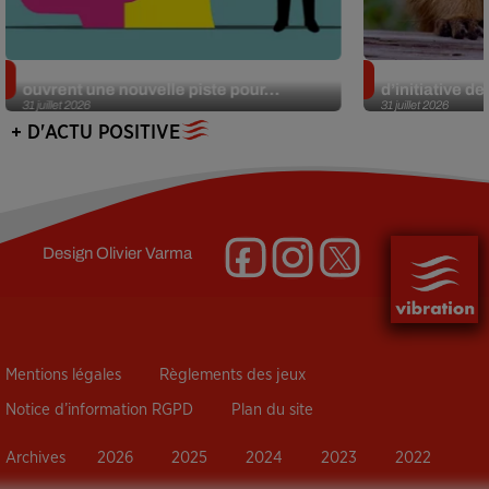
Alzheimer : des chercheurs japonais
Des marmottes
ouvrent une nouvelle piste pour...
d’initiative d
31 juillet 2026
31 juillet 2026
+ D'ACTU POSITIVE
Design
Olivier Varma
Mentions légales
Règlements des jeux
Notice d’information RGPD
Plan du site
Archives
2026
2025
2024
2023
2022