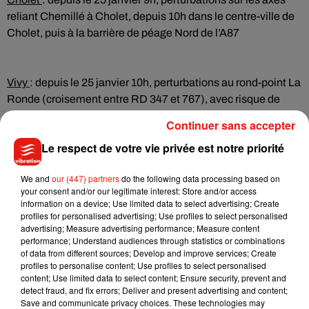
reliant Chemillé à Cholet, depuis 10h dans le centre-ville de
Cholet, puis à la barrière de péage Nord de l’A87
Vivy
: depuis le 25 janvier 10h, perturbations au rond-point La
Ronde (croisement entre RD 347 et 767), avec risque de
perturbation de l’entrée/sortie n°3 sur l’A85 (Vivy-Saumur)
Continuer sans accepter
Le respect de votre vie privée est notre priorité
We and
our (447) partners
do the following data processing based on
Plusieurs autres actions sont également annoncées ces
your consent and/or our legitimate interest: Store and/or access
prochains jours :
information on a device; Use limited data to select advertising; Create
profiles for personalised advertising; Use profiles to select personalised
advertising; Measure advertising performance; Measure content
performance; Understand audiences through statistics or combinations
Durtal et Seiches-sur-le-Loir
: le 29 janvier à partir de 6h,
of data from different sources; Develop and improve services; Create
profiles to personalise content; Use profiles to select personalised
blocage sur l’A11 aux barrières de péage des sorties n°11 et
content; Use limited data to select content; Ensure security, prevent and
12, dans le sens Paris-Nantes et dans le sens Nantes-Paris
detect fraud, and fix errors; Deliver and present advertising and content;
Save and communicate privacy choices. These technologies may