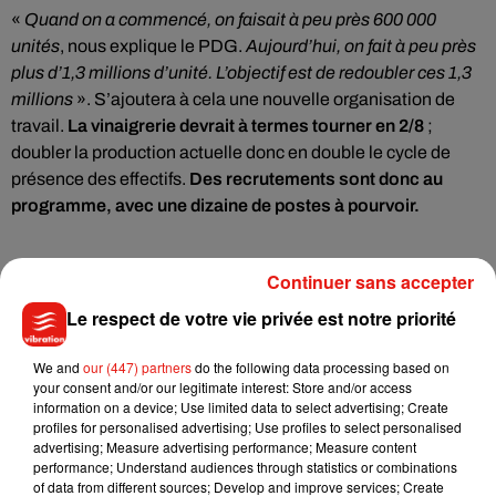
«
Quand on a commencé, on faisait à peu près 600 000
unités
, nous explique le PDG.
Aujourd’hui, on fait à peu près
plus d’1,3 millions d’unité. L’objectif est de redoubler ces 1,3
millions
». S’ajoutera à cela une nouvelle organisation de
travail.
La vinaigrerie devrait à termes tourner en 2/8
;
doubler la production actuelle donc en double le cycle de
présence des effectifs.
Des recrutements sont donc au
programme, avec une dizaine de postes à pourvoir.
Tourisme de savoir-faire
Continuer sans accepter
Le respect de votre vie privée est notre priorité
Au-delà d’avoir un outil plus fonctionnel, les deux
We and
our (447) partners
do the following data processing based on
your consent and/or our legitimate interest: Store and/or access
entrepreneurs souhaitent également ajouter une corde à leur
information on a device; Use limited data to select advertising; Create
arc
en ouvrant leur atelier au public.
Un parcours de visite de
profiles for personalised advertising; Use profiles to select personalised
la vinaigrerie est en effet dans les tuyaux. «
Ce qu’on veut
advertising; Measure advertising performance; Measure content
performance; Understand audiences through statistics or combinations
vraiment c’est que Boigny devienne un vrai emblème de
of data from different sources; Develop and improve services; Create