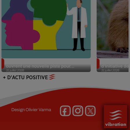
Alzheimer : des chercheurs japonais
Des marmottes
ouvrent une nouvelle piste pour...
d’initiative d
31 juillet 2026
31 juillet 2026
+ D'ACTU POSITIVE
Design
Olivier Varma