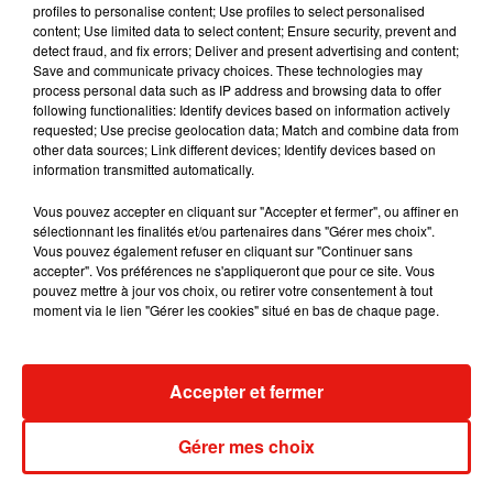
l’ensemble des Orléanais
, nous confie David
profiles to personalise content; Use profiles to select personalised
Matheron.
L’intérêt qu’on va apporter c’est le tourisme de
content; Use limited data to select content; Ensure security, prevent and
detect fraud, and fix errors; Deliver and present advertising and content;
savoir-faire, avec comme vocation de pouvoir montrer au
Save and communicate privacy choices. These technologies may
plus grand nombre notre savoir-faire historique
».
process personal data such as IP address and browsing data to offer
following functionalities: Identify devices based on information actively
Pour financer la création de cet espace de visite, Martin
requested; Use precise geolocation data; Match and combine data from
Pouret entend lancer une campagne de crowdfunding. Elle
other data sources; Link different devices; Identify devices based on
information transmitted automatically.
sera notamment proposée aux Orléanais lors du Festival de
Loire (20-24 septembre 2024). Des contreparties seront
Vous pouvez accepter en cliquant sur "Accepter et fermer", ou affiner en
alors réservées aux participants.
sélectionnant les finalités et/ou partenaires dans "Gérer mes choix".
Vous pouvez également refuser en cliquant sur "Continuer sans
accepter". Vos préférences ne s'appliqueront que pour ce site. Vous
pouvez mettre à jour vos choix, ou retirer votre consentement à tout
moment via le lien "Gérer les cookies" situé en bas de chaque page.
Musique
Accepter et fermer
Gérer mes choix
Julien Lieb s’essaye à la vie de chatelain
dans son nouveau clip
7 août 2026