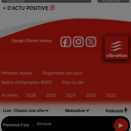
31 juillet 2026
31 juillet 2026
+ D'ACTU POSITIVE
Design
Olivier Varma
Mentions légales
Règlements des jeux
Notice d’information RGPD
Plan du site
Archives
2026
2025
2024
2023
2022
Live :
Choisir une ville
Webradios
Podcasts
Slimane
Premiere Fois
-