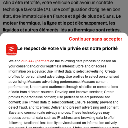
Afin d’être rétrofité, votre véhicule doit avoir un contrôle
technique favorable (A), une configuration d’origine en bon
état, être immatriculé en France et âgé de plus de 5 ans.
Le
moteur thermique, la ligne et le pot d’échappement, les
liquides et autres éléments liés au thermique sont retirés.
Ils seront ensuite intégrés dans un circuit court pour
Continuer sans accepter
recyclage. Cette unité de rétrofit est conçue par les
Le respect de votre vie privée est notre priorité
ingénieurs de Transition One de sorte à ce que son
intégration soit la plus simple et rapide possible.
We and
our (447) partners
do the following data processing based on
your consent and/or our legitimate interest: Store and/or access
Les partenaires installateurs de rétrofit n’auront besoin que
information on a device; Use limited data to select advertising; Create
de 4h pour rendre votre véhicule électrique. Transition One
profiles for personalised advertising; Use profiles to select personalised
vérifie tous les points de contrôles afin d’assurer une fiabilité
advertising; Measure advertising performance; Measure content
performance; Understand audiences through statistics or combinations
optimale de votre rétrofit et répondre à toutes les exigences
of data from different sources; Develop and improve services; Create
de la réglementation.
Un certificat d’homologation vous est
profiles to personalise content; Use profiles to select personalised
donné, votre nouvelle carte grise électrique ainsi que la
content; Use limited data to select content; Ensure security, prevent and
detect fraud, and fix errors; Deliver and present advertising and content;
vignette Crit’Air 0. Vous pourrez circuler où vous le désirez
Save and communicate privacy choices. These technologies may
et quand vous le voulez.
process personal data such as IP address and browsing data to offer
following functionalities: Identify devices based on information actively
requested; Use precise geolocation data; Match and combine data from