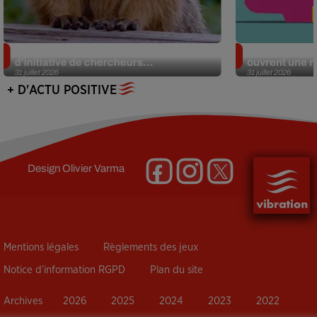
Des marmottes sur OnlyFans : la drôle
Alzheimer : d
d’initiative de chercheurs...
ouvrent une no
31 juillet 2026
31 juillet 2026
+ D'ACTU POSITIVE
Design
Olivier Varma
Mentions légales
Règlements des jeux
Notice d’information RGPD
Plan du site
Archives
2026
2025
2024
2023
2022