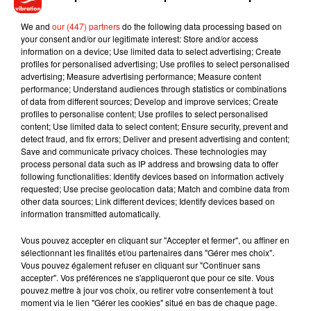
souhaitez l'afficher, merci de nous donner votre accord
We and
our (447) partners
en cliquant sur le bouton ci-dessous.
do the following data processing based on
your consent and/or our legitimate interest: Store and/or access
information on a device; Use limited data to select advertising; Create
Afficher l'élément
profiles for personalised advertising; Use profiles to select personalised
advertising; Measure advertising performance; Measure content
performance; Understand audiences through statistics or combinations
of data from different sources; Develop and improve services; Create
profiles to personalise content; Use profiles to select personalised
content; Use limited data to select content; Ensure security, prevent and
Musique
detect fraud, and fix errors; Deliver and present advertising and content;
Save and communicate privacy choices. These technologies may
process personal data such as IP address and browsing data to offer
following functionalities: Identify devices based on information actively
Julien Lieb s’essaye à la vie de chatelain
requested; Use precise geolocation data; Match and combine data from
dans son nouveau clip
other data sources; Link different devices; Identify devices based on
7 août 2026
information transmitted automatically.
Vous pouvez accepter en cliquant sur "Accepter et fermer", ou affiner en
sélectionnant les finalités et/ou partenaires dans "Gérer mes choix".
Vous pouvez également refuser en cliquant sur "Continuer sans
accepter". Vos préférences ne s'appliqueront que pour ce site. Vous
Madonna sort enfin le remix de « Love
pouvez mettre à jour vos choix, ou retirer votre consentement à tout
Sensation » avec Kylie Minogue
moment via le lien "Gérer les cookies" situé en bas de chaque page.
7 août 2026