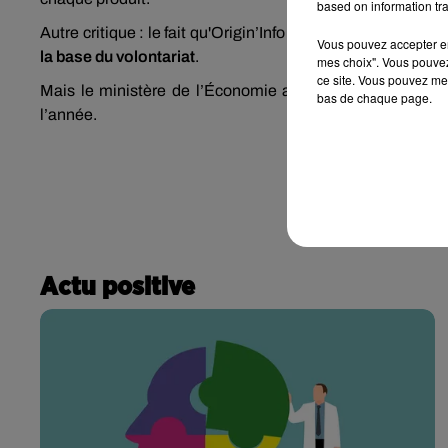
based on information tra
Autre critique : le fait qu'Origin’Info
ne soit pas obligatoir
Vous pouvez accepter en 
la base du volontariat
.
mes choix". Vous pouvez
ce site. Vous pouvez met
Mais le ministère de l’Économie a bon espoir puisqu’i
bas de chaque page.
l’année.
Actu positive