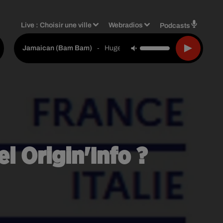
Live :
Choisir une ville
Webradios
Podcasts
-
Hugel & Solto (fr)
Jamaican (bam Bam)
l Origin'Info ?