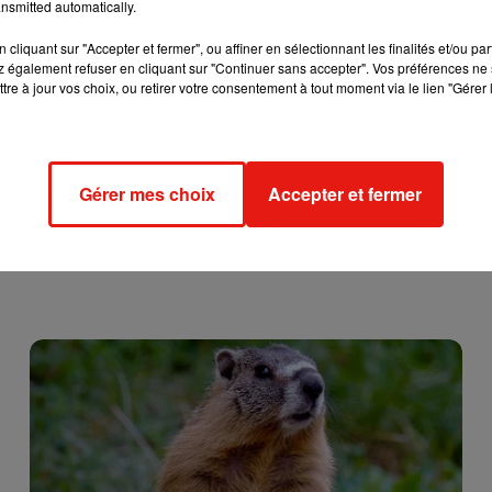
nsmitted automatically.
e
, comme le Nutri-Score, et que son utilisation ne se fasse
que 
cliquant sur "Accepter et fermer", ou affiner en sélectionnant les finalités et/ou pa
 également refuser en cliquant sur "Continuer sans accepter". Vos préférences ne 
tre à jour vos choix, ou retirer votre consentement à tout moment via le lien "Gérer 
l espère que
10.000 références soient concernées
d’ici la fin
Gérer mes choix
Accepter et fermer