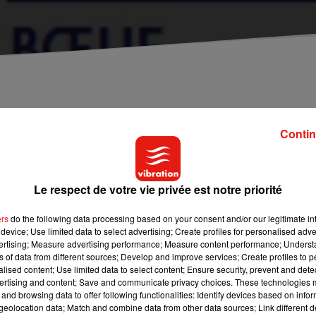
aines après son lancement ?
Contin
nfo, un label qui a débarqué dans nos rayons de supermarchés
e à lui, on peut voir d’où viennent
les trois principaux ingrédie
Le respect de votre vie privée est notre priorité
voir d’où viennent
le blé
,
les tomates
et
le bœuf
.
ers
do the following data processing based on your consent and/or our legitimate int
device; Use limited data to select advertising; Create profiles for personalised adver
 produit
, mais Origin’Info peut aussi apparaitre
sous forme de
vertising; Measure advertising performance; Measure content performance; Unders
ns of data from different sources; Develop and improve services; Create profiles to 
alised content; Use limited data to select content; Ensure security, prevent and detect
e si la création de ce label part d’une bonne intention, ce n’est 
ertising and content; Save and communicate privacy choices. These technologies
and browsing data to offer following functionalities: Identify devices based on infor
i regrettent qu’il n’y ait que trois ingrédients concernés p
eolocation data; Match and combine data from other data sources; Link different de