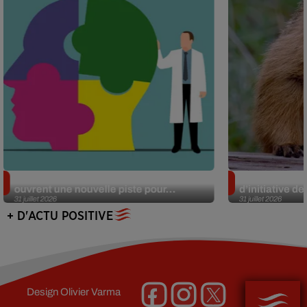
Alzheimer : des chercheurs japonais
Des marmottes
ouvrent une nouvelle piste pour...
d’initiative d
31 juillet 2026
31 juillet 2026
+ D'ACTU POSITIVE
Design
Olivier Varma