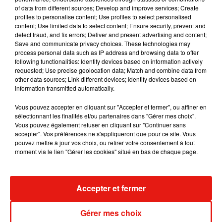
Julien Lieb s’essaye à la vie de chatelain
of data from different sources; Develop and improve services; Create
dans son nouveau clip
profiles to personalise content; Use profiles to select personalised
7 août 2026
content; Use limited data to select content; Ensure security, prevent and
detect fraud, and fix errors; Deliver and present advertising and content;
Save and communicate privacy choices. These technologies may
process personal data such as IP address and browsing data to offer
following functionalities: Identify devices based on information actively
requested; Use precise geolocation data; Match and combine data from
Madonna sort enfin le remix de « Love
other data sources; Link different devices; Identify devices based on
Sensation » avec Kylie Minogue
7 août 2026
information transmitted automatically.
Vous pouvez accepter en cliquant sur "Accepter et fermer", ou affiner en
sélectionnant les finalités et/ou partenaires dans "Gérer mes choix".
Vous pouvez également refuser en cliquant sur "Continuer sans
accepter". Vos préférences ne s'appliqueront que pour ce site. Vous
Tayc et Didi B dévoilent le single le plus
pouvez mettre à jour vos choix, ou retirer votre consentement à tout
dansant de l’année
moment via le lien "Gérer les cookies" situé en bas de chaque page.
7 août 2026
Accepter et fermer
Angèle et Amélie Lens dévoilent leur
Gérer mes choix
collaboration tant attendue
7 août 2026