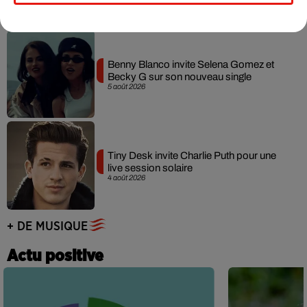
Benny Blanco invite Selena Gomez et
Becky G sur son nouveau single
5 août 2026
Tiny Desk invite Charlie Puth pour une
live session solaire
4 août 2026
+ DE MUSIQUE
Actu positive