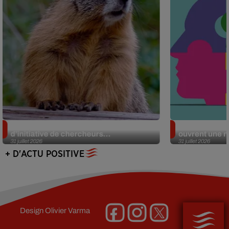
Des marmottes sur OnlyFans : la drôle
Alzheimer : d
d’initiative de chercheurs...
ouvrent une no
31 juillet 2026
31 juillet 2026
+ D'ACTU POSITIVE
Design
Olivier Varma