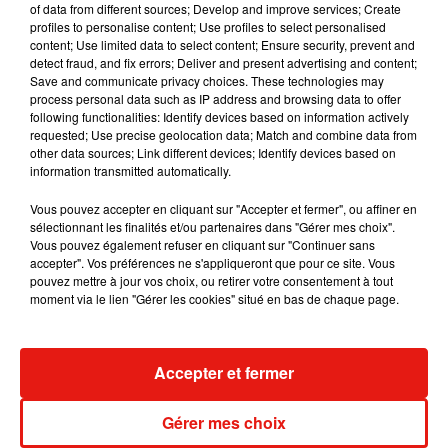
of data from different sources; Develop and improve services; Create
dans son nouveau clip
profiles to personalise content; Use profiles to select personalised
7 août 2026
content; Use limited data to select content; Ensure security, prevent and
detect fraud, and fix errors; Deliver and present advertising and content;
Save and communicate privacy choices. These technologies may
process personal data such as IP address and browsing data to offer
following functionalities: Identify devices based on information actively
Madonna sort enfin le remix de « Love
requested; Use precise geolocation data; Match and combine data from
Sensation » avec Kylie Minogue
other data sources; Link different devices; Identify devices based on
7 août 2026
information transmitted automatically.
Vous pouvez accepter en cliquant sur "Accepter et fermer", ou affiner en
sélectionnant les finalités et/ou partenaires dans "Gérer mes choix".
Vous pouvez également refuser en cliquant sur "Continuer sans
Tayc et Didi B dévoilent le single le plus
accepter". Vos préférences ne s'appliqueront que pour ce site. Vous
dansant de l’année
pouvez mettre à jour vos choix, ou retirer votre consentement à tout
7 août 2026
moment via le lien "Gérer les cookies" situé en bas de chaque page.
Accepter et fermer
Angèle et Amélie Lens dévoilent leur
collaboration tant attendue
Gérer mes choix
7 août 2026