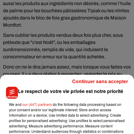
aussi les produits aux ingrédients non désirés, comme l’huile
de palme pour les bouchées pâtissières Tipiak ou les nitrites
ajoutés dans le bloc de foie gras gastronomique de Maison
Montfort.
Sans oublier les produits vendus deux fois plus cher, sous
prétexte que "c’est Noël", ou les emballages
surdimensionnés, remplis de vide, qui induisent le
consommateur en erreur sur la quantité achetée.
Donc on ne le dira jamais assez, mais lorsque vous faites vos
courses, il y a deux règles à respecter : regarder le prix au
Continuer sans accepter
kilo, et ne pas croire ce qui est écrit en gros sur l’emballage.
Le respect de votre vie privée est notre priorité
We and
our (447) partners
do the following data processing based on
your consent and/or our legitimate interest: Store and/or access
Musique
information on a device; Use limited data to select advertising; Create
profiles for personalised advertising; Use profiles to select personalised
advertising; Measure advertising performance; Measure content
performance; Understand audiences through statistics or combinations
Julien Lieb s’essaye à la vie de chatelain