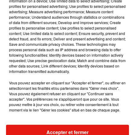
information on a device; Use limited data to select advertising; Create
profiles for personalised advertising; Use profiles to select personalised
advertising; Measure advertising performance; Measure content
Musique
performance; Understand audiences through statistics or combinations
of data from different sources; Develop and improve services; Create
profiles to personalise content; Use profiles to select personalised
content; Use limited data to select content; Ensure security, prevent and
Julien Lieb s’essaye à la vie de chatelain
detect fraud, and fix errors; Deliver and present advertising and content;
dans son nouveau clip
Save and communicate privacy choices. These technologies may
7 août 2026
process personal data such as IP address and browsing data to offer
following functionalities: Identify devices based on information actively
requested; Use precise geolocation data; Match and combine data from
other data sources; Link different devices; Identify devices based on
information transmitted automatically.
Madonna sort enfin le remix de « Love
Vous pouvez accepter en cliquant sur "Accepter et fermer", ou affiner en
Sensation » avec Kylie Minogue
sélectionnant les finalités et/ou partenaires dans "Gérer mes choix".
7 août 2026
Vous pouvez également refuser en cliquant sur "Continuer sans
accepter". Vos préférences ne s'appliqueront que pour ce site. Vous
pouvez mettre à jour vos choix, ou retirer votre consentement à tout
moment via le lien "Gérer les cookies" situé en bas de chaque page.
Tayc et Didi B dévoilent le single le plus
dansant de l’année
7 août 2026
Accepter et fermer