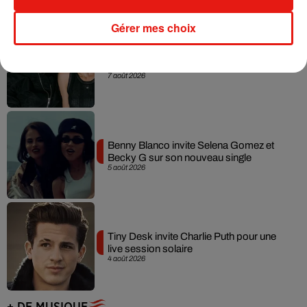
Gérer mes choix
Angèle et Amélie Lens dévoilent leur
collaboration tant attendue
7 août 2026
Benny Blanco invite Selena Gomez et
Becky G sur son nouveau single
5 août 2026
Tiny Desk invite Charlie Puth pour une
live session solaire
4 août 2026