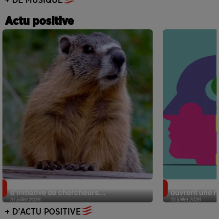
+ DE MUSIQUE
Actu positive
Des marmottes sur OnlyFans : la drôle
Alzheimer : d
d’initiative de chercheurs...
ouvrent une no
31 juillet 2026
31 juillet 2026
+ D'ACTU POSITIVE