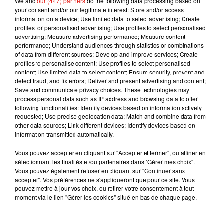
Netflix. "Mon petit renne" pourrait même faire partie du Top
We and
our (447) partners
do the following data processing based on
your consent and/or our legitimate interest: Store and/or access
10 des meilleurs succès de la plateforme.
information on a device; Use limited data to select advertising; Create
profiles for personalised advertising; Use profiles to select personalised
advertising; Measure advertising performance; Measure content
performance; Understand audiences through statistics or combinations
of data from different sources; Develop and improve services; Create
Musique
profiles to personalise content; Use profiles to select personalised
content; Use limited data to select content; Ensure security, prevent and
detect fraud, and fix errors; Deliver and present advertising and content;
Save and communicate privacy choices. These technologies may
Madonna sort enfin le remix de « Love
process personal data such as IP address and browsing data to offer
Sensation » avec Kylie Minogue
following functionalities: Identify devices based on information actively
7 août 2026
requested; Use precise geolocation data; Match and combine data from
other data sources; Link different devices; Identify devices based on
information transmitted automatically.
Vous pouvez accepter en cliquant sur "Accepter et fermer", ou affiner en
sélectionnant les finalités et/ou partenaires dans "Gérer mes choix".
Tayc et Didi B dévoilent le single le plus
Vous pouvez également refuser en cliquant sur "Continuer sans
dansant de l’année
accepter". Vos préférences ne s'appliqueront que pour ce site. Vous
7 août 2026
pouvez mettre à jour vos choix, ou retirer votre consentement à tout
moment via le lien "Gérer les cookies" situé en bas de chaque page.