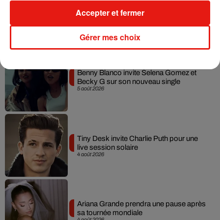
Angèle et Amélie Lens dévoilent leur
Accepter et fermer
collaboration tant attendue
7 août 2026
Gérer mes choix
Benny Blanco invite Selena Gomez et
Becky G sur son nouveau single
5 août 2026
Tiny Desk invite Charlie Puth pour une
live session solaire
4 août 2026
Ariana Grande prendra une pause après
sa tournée mondiale
4 août 2026