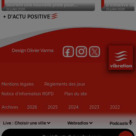
ouvrent une nouvelle piste pour...
d’initiative d
31 juillet 2026
31 juillet 2026
+ D'ACTU POSITIVE
Design
Olivier Varma
Mentions légales
Règlements des jeux
Notice d’information RGPD
Plan du site
Archives
2026
2025
2024
2023
2022
Live :
Choisir une ville
Webradios
Podcasts