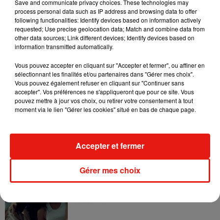
Save and communicate privacy choices. These technologies may
7 août 2026
process personal data such as IP address and browsing data to offer
following functionalities: Identify devices based on information actively
requested; Use precise geolocation data; Match and combine data from
other data sources; Link different devices; Identify devices based on
information transmitted automatically.
Tayc et Didi B dévoilent le single le plus
dansant de l’année
Vous pouvez accepter en cliquant sur "Accepter et fermer", ou affiner en
7 août 2026
sélectionnant les finalités et/ou partenaires dans "Gérer mes choix".
Vous pouvez également refuser en cliquant sur "Continuer sans
accepter". Vos préférences ne s'appliqueront que pour ce site. Vous
pouvez mettre à jour vos choix, ou retirer votre consentement à tout
moment via le lien "Gérer les cookies" situé en bas de chaque page.
Angèle et Amélie Lens dévoilent leur
collaboration tant attendue
7 août 2026
Accepter et fermer
Gérer mes choix
Benny Blanco invite Selena Gomez et
Becky G sur son nouveau single
5 août 2026