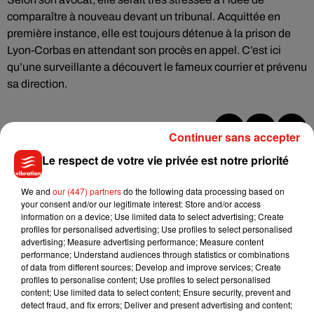
comparaître à nouveau devant un tribunal. Acquittée en
première instance, elle est toujours détenue à la prison de
Lyon-Corbas en attendant son procès en appel. C’est ici
qu’une surveillante a découvert le fameux courrier et prévenu
sa direction.
Continuer sans accepter
Musique
Le respect de votre vie privée est notre priorité
We and
our (447) partners
do the following data processing based on
your consent and/or our legitimate interest: Store and/or access
Julien Lieb s’essaye à la vie de chatelain
information on a device; Use limited data to select advertising; Create
dans son nouveau clip
7 août 2026
profiles for personalised advertising; Use profiles to select personalised
advertising; Measure advertising performance; Measure content
performance; Understand audiences through statistics or combinations
of data from different sources; Develop and improve services; Create
profiles to personalise content; Use profiles to select personalised
content; Use limited data to select content; Ensure security, prevent and
Madonna sort enfin le remix de « Love
detect fraud, and fix errors; Deliver and present advertising and content;
Sensation » avec Kylie Minogue