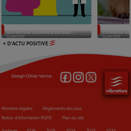
Alzheimer : des chercheurs japonais
Des marmottes
ouvrent une nouvelle piste pour...
d’initiative d
31 juillet 2026
31 juillet 2026
+ D'ACTU POSITIVE
Design
Olivier Varma
Mentions légales
Règlements des jeux
Notice d’information RGPD
Plan du site
Archives
2026
2025
2024
2023
2022