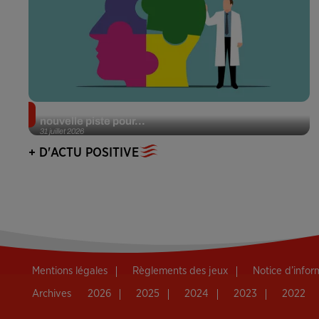
Alzheimer : des chercheurs japonais ouvrent une
nouvelle piste pour...
31 juillet 2026
+ D'ACTU POSITIVE
Mentions légales
Règlements des jeux
Notice d’info
Archives
2026
2025
2024
2023
2022