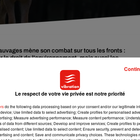
sauvages mène son combat sur tous les fronts :
r le droit de l'environnement, mais aussi les
Contin
ion ASPAS, qui agit pour la protection de la faune et de la flore,
tion du patrimoine naturel, achète des terrains qu’elle laisse
Le respect de votre vie privée est notre priorité
humaine, pour que la nature y reprenne ses droits.
ers
do the following data processing based on your consent and/or our legitimate int
device; Use limited data to select advertising; Create profiles for personalised adver
 donc aucun fond public. Seuls les dons de ses adhérents et
vertising; Measure advertising performance; Measure content performance; Unders
es, propices au développement de la faune et la flore sauvages :
ns of data from different sources; Develop and improve services; Create profiles to 
alised content; Use limited data to select content; Ensure security, prevent and detect
.
ertising and content; Save and communicate privacy choices. These technologies