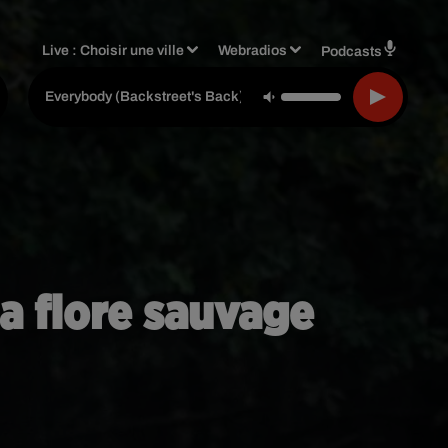
Live :
Choisir une ville
Webradios
Podcasts
-
Backstreet Boys
Everybody (backstreet's Back)
la flore sauvage