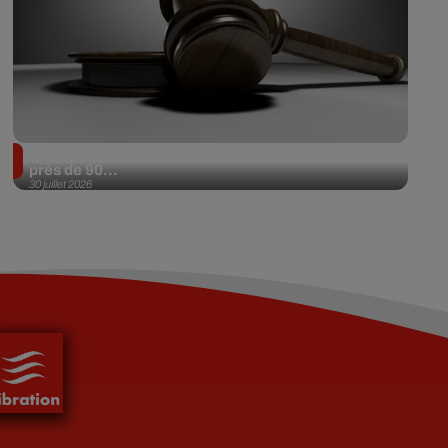
Il achète une veste 3 dollars en friperie et la revend
près de 90...
30 juillet 2026