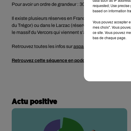
data such as IP address 
Pour avoir un ordre de grandeur : 30€ permettraient de l
requested; Use precise g
based on information tra
Il existe plusieurs réserves en France, dans la Drôme (rés
Vous pouvez accepter en 
du Trégor) ou dans le Larzac (réserve du Ranquas)... Der
mes choix". Vous pouvez
ce site. Vous pouvez met
le massif du Vercors qui viennent s’ajouter aux 650 déjà ex
bas de chaque page.
Retrouvez toutes les infos sur
aspas-nature.org
.
Retrouvez cette séquence en podcast
Actu positive