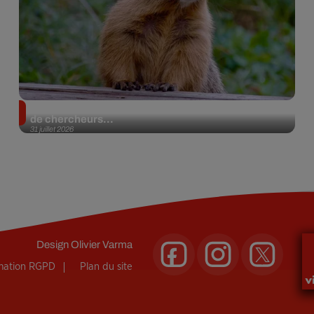
Des marmottes sur OnlyFans : la drôle d’initiative
de chercheurs...
31 juillet 2026
Design
Olivier Varma
rmation RGPD
Plan du site