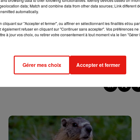
and browsing data to offer following functionalities: Identify devices based on infor
ibérer 200m2 d’espace sauvage.
eolocation data; Match and combine data from other data sources; Link different de
nsmitted automatically.
erve du Grand Barry, et des Deux Lacs), les Côtes d’Armor (réser
cliquant sur "Accepter et fermer", ou affiner en sélectionnant les finalités et/ou pa
nière acquisition en novembre 2019 : 490 hectares de nature dan
 également refuser en cliquant sur "Continuer sans accepter". Vos préférences ne 
tre à jour vos choix, ou retirer votre consentement à tout moment via le lien "Gérer 
istantes.
Gérer mes choix
Accepter et fermer