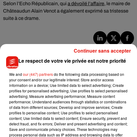
Selon l’Echo Républicain, qui
a dévoilé l’affaire
, le maire de
Châteaudun Alain Venot a également exprimé sa tristesse
suite à ce drame.
Musique
Continuer sans accepter
Le respect de votre vie privée est notre priorité
Julien Lieb s’essaye à la vie de chatelain
We and
our (447) partners
do the following data processing based on
dans son nouveau clip
your consent and/or our legitimate interest: Store and/or access
7 août 2026
information on a device; Use limited data to select advertising; Create
profiles for personalised advertising; Use profiles to select personalised
advertising; Measure advertising performance; Measure content
performance; Understand audiences through statistics or combinations
of data from different sources; Develop and improve services; Create
Madonna sort enfin le remix de « Love
profiles to personalise content; Use profiles to select personalised
Sensation » avec Kylie Minogue
content; Use limited data to select content; Ensure security, prevent and
7 août 2026
detect fraud, and fix errors; Deliver and present advertising and content;
Save and communicate privacy choices. These technologies may
process personal data such as IP address and browsing data to offer