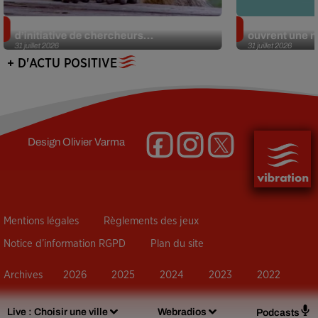
Des marmottes sur OnlyFans : la drôle
Alzheimer : d
d’initiative de chercheurs...
ouvrent une no
31 juillet 2026
31 juillet 2026
+ D'ACTU POSITIVE
Design
Olivier Varma
Mentions légales
Règlements des jeux
Notice d’information RGPD
Plan du site
Archives
2026
2025
2024
2023
2022
Live :
Choisir une ville
Webradios
Podcasts