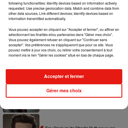
following functionalities: Identify devices based on information actively
requested; Use precise geolocation data; Match and combine data from
other data sources; Link different devices; Identify devices based on
Tayc et Didi B dévoilent le single le plus
information transmitted automatically.
dansant de l’année
7 août 2026
Vous pouvez accepter en cliquant sur "Accepter et fermer", ou affiner en
sélectionnant les finalités et/ou partenaires dans "Gérer mes choix".
Vous pouvez également refuser en cliquant sur "Continuer sans
accepter". Vos préférences ne s'appliqueront que pour ce site. Vous
pouvez mettre à jour vos choix, ou retirer votre consentement à tout
Angèle et Amélie Lens dévoilent leur
moment via le lien "Gérer les cookies" situé en bas de chaque page.
collaboration tant attendue
7 août 2026
Accepter et fermer
Gérer mes choix
Benny Blanco invite Selena Gomez et
Becky G sur son nouveau single
5 août 2026