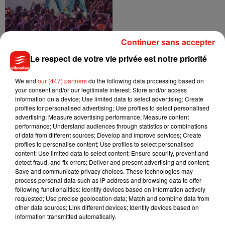
Continuer sans accepter
Le respect de votre vie privée est notre priorité
We and
our (447) partners
do the following data processing based on
Pourquoi le groupe de K-
your consent and/or our legitimate interest: Store and/or access
pop BTS a décidé de
information on a device; Use limited data to select advertising; Create
boycotter les Grammy...
profiles for personalised advertising; Use profiles to select personalised
31 juillet 2026
advertising; Measure advertising performance; Measure content
performance; Understand audiences through statistics or combinations
of data from different sources; Develop and improve services; Create
profiles to personalise content; Use profiles to select personalised
content; Use limited data to select content; Ensure security, prevent and
detect fraud, and fix errors; Deliver and present advertising and content;
Save and communicate privacy choices. These technologies may
process personal data such as IP address and browsing data to offer
following functionalities: Identify devices based on information actively
Ceuta : le mécanisme
requested; Use precise geolocation data; Match and combine data from
invisible qui explique les
other data sources; Link different devices; Identify devices based on
arrivées massives...
information transmitted automatically.
31 juillet 2026