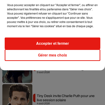
Vous pouvez accepter en cliquant sur "Accepter et fermer", ou affiner en
sélectionnant les finalités et/ou partenaires dans "Gérer mes choix".
Vous pouvez également refuser en cliquant sur "Continuer sans
accepter". Vos préférences ne s'appliqueront que pour ce site. Vous
pouvez mettre à jour vos choix, ou retirer votre consentement à tout
moment via le lien "Gérer les cookies" situé en bas de chaque page.
1
2
3
4
5
Accepter et fermer
Gérer mes choix
Benny Blanco invite Selena Gomez et
Becky G sur son nouveau single
5 août 2026
Tiny Desk invite Charlie Puth pour une
live session solaire
4 août 2026