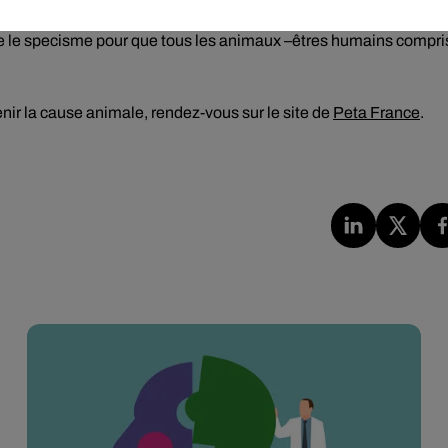
tre le specisme pour que tous les animaux –êtres humains compri
ir la cause animale, rendez-vous sur le site de
Peta France
.