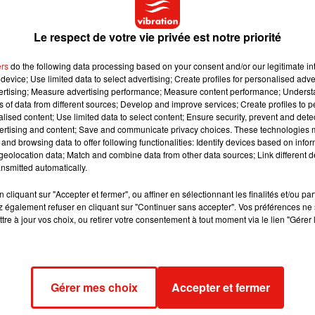
tion au festival de Cannes 2017
.
Le respect de votre vie privée est notre priorité
he, qu’il comprend qu’il ne supporte pas la souffrance animale.
ers
do the following data processing based on your consent and/or our legitimate int
e, et sa vidéo devient virale…
device; Use limited data to select advertising; Create profiles for personalised adver
vertising; Measure advertising performance; Measure content performance; Unders
ns of data from different sources; Develop and improve services; Create profiles to 
alised content; Use limited data to select content; Ensure security, prevent and detect
ertising and content; Save and communicate privacy choices. These technologies
and browsing data to offer following functionalities: Identify devices based on infor
eolocation data; Match and combine data from other data sources; Link different de
nsmitted automatically.
cliquant sur "Accepter et fermer", ou affiner en sélectionnant les finalités et/ou pa
 également refuser en cliquant sur "Continuer sans accepter". Vos préférences ne 
tre à jour vos choix, ou retirer votre consentement à tout moment via le lien "Gérer 
Gérer mes choix
Accepter et fermer