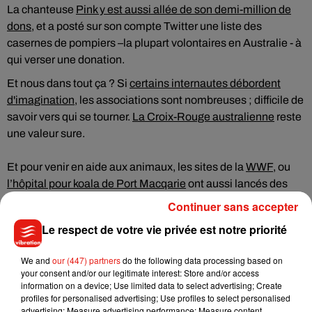
La chanteuse
Pink y est aussi allée de son demi-million de
dons
, et a posté sur son compte Twitter une liste des
casernes de pompiers –la plupart volontaires en Australie - à
qui verser une donation.
Et nous dans tout ça ? Si
certains internautes débordent
d'imagination
,
les associations sont nombreuses ; difficile de
savoir vers qui se tourner.
La Croix-Rouge australienne
reste
une valeur sure.
Et pour venir en aide aux animaux, les sites de la
WWF
, ou
l’hôpital pour koala de Port Macqarie
ont aussi lancés des
appels aux dons.
Continuer sans accepter
Retrouvez cette séquence en podcast
Le respect de votre vie privée est notre priorité
We and
our (447) partners
do the following data processing based on
your consent and/or our legitimate interest: Store and/or access
information on a device; Use limited data to select advertising; Create
Musique
profiles for personalised advertising; Use profiles to select personalised
advertising; Measure advertising performance; Measure content