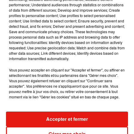
performance; Understand audiences through statistics or combinations
of data from different sources; Develop and improve services; Create
Julien Lieb s’essaye à la vie de chatelain
profiles to personalise content; Use profiles to select personalised
dans son nouveau clip
content; Use limited data to select content; Ensure security, prevent and
7 août 2026
detect fraud, and fix errors; Deliver and present advertising and content;
Save and communicate privacy choices. These technologies may
process personal data such as IP address and browsing data to offer
following functionalities: Identify devices based on information actively
requested; Use precise geolocation data; Match and combine data from
other data sources; Link different devices; Identify devices based on
Madonna sort enfin le remix de « Love
information transmitted automatically.
Sensation » avec Kylie Minogue
7 août 2026
Vous pouvez accepter en cliquant sur "Accepter et fermer", ou affiner en
sélectionnant les finalités et/ou partenaires dans "Gérer mes choix".
Vous pouvez également refuser en cliquant sur "Continuer sans
accepter". Vos préférences ne s'appliqueront que pour ce site. Vous
pouvez mettre à jour vos choix, ou retirer votre consentement à tout
Tayc et Didi B dévoilent le single le plus
moment via le lien "Gérer les cookies" situé en bas de chaque page.
dansant de l’année
7 août 2026
Accepter et fermer
Gérer mes choix
Angèle et Amélie Lens dévoilent leur