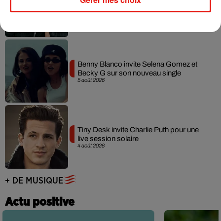
collaboration tant attendue
7 août 2026
Benny Blanco invite Selena Gomez et
Becky G sur son nouveau single
5 août 2026
Tiny Desk invite Charlie Puth pour une
live session solaire
4 août 2026
+ DE MUSIQUE
Actu positive