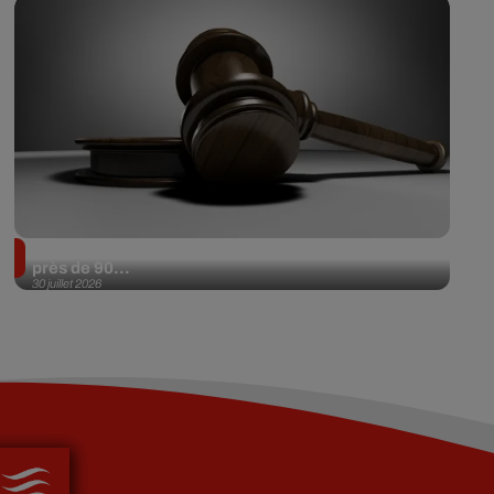
Il achète une veste 3 dollars en friperie et la revend
près de 90...
30 juillet 2026