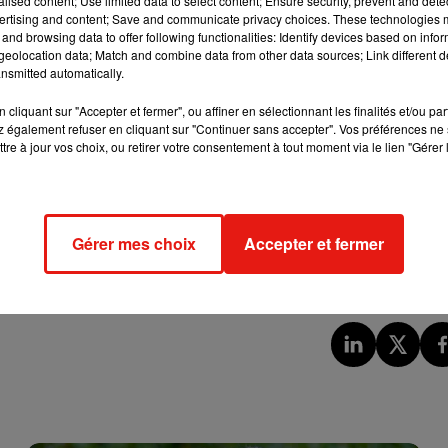
alised content; Use limited data to select content; Ensure security, prevent and detect
ertising and content; Save and communicate privacy choices. These technologies
oit à un second tour. A Avrillé, Caroline Houssin-Salvetat (D
and browsing data to offer following functionalities: Identify devices based on infor
er
ui-ci, avait reçu le soutien après le 1
tour du maire sortant M
eolocation data; Match and combine data from other data sources; Link different de
nsmitted automatically.
cliquant sur "Accepter et fermer", ou affiner en sélectionnant les finalités et/ou pa
 également refuser en cliquant sur "Continuer sans accepter". Vos préférences ne 
tre à jour vos choix, ou retirer votre consentement à tout moment via le lien "Gérer 
rages. Moins d’un quart des électeurs sont allés voter. A Chol
 Si l’on compte l’abstention, l’édile a été élu par moins de 20%
Gérer mes choix
Accepter et fermer
onctions, à Bouchemaine. Véronique Maillet (DVD) l’a emporté a
Lorine Bost.