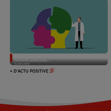
Alzheimer : des chercheurs japonais ouvrent une
nouvelle piste pour...
31 juillet 2026
+ D'ACTU POSITIVE