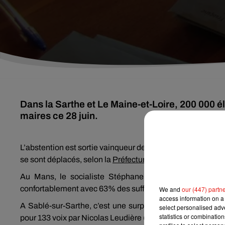
Dans la Sarthe et Le Maine-et-Loire, 200 000 él
maires ce 28 juin.
L’abstention est sortie vainqueur de ces élections munici
se sont déplacés, selon la
Préfecture
.
Au Mans, le socialiste Stéphane Le Foll, en place de
confortablement avec 63% des suffrages face à Marietta
We and
our (447) partn
access information on a 
A Sablé-sur-Sarthe, c’est une surprise, le maire sortant 
select personalised ad
statistics or combinatio
pour 133 voix par Nicolas Leudière (DVD), l’un de ses ancie