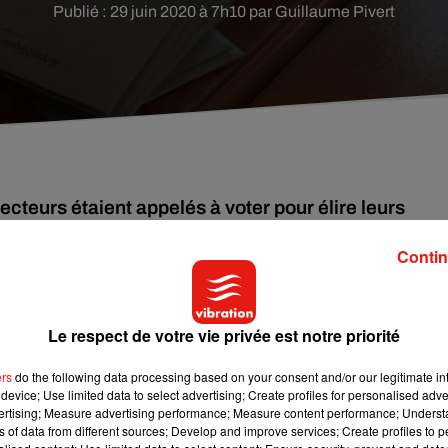
Publié : 29 juin 2020 à 7h10 par Guillaume Pivert
ecteurs étaient appelés à voter pour élire leurs
Contin
pales. Dimanche, seuls 31,9% des 123 000 Sarthois appelés à vo
Le respect de votre vie privée est notre priorité
puis l’été 2018 et la mort de Jean-Claude Blouard, a été 
 Karamanli (DVG).
ers
do the following data processing based on your consent and/or our legitimate int
device; Use limited data to select advertising; Create profiles for personalised adver
Marc Joulaud (LR), élu pour la première fois en 2008, a été déf
vertising; Measure advertising performance; Measure content performance; Unders
ns of data from different sources; Develop and improve services; Create profiles to 
ns colistiers.