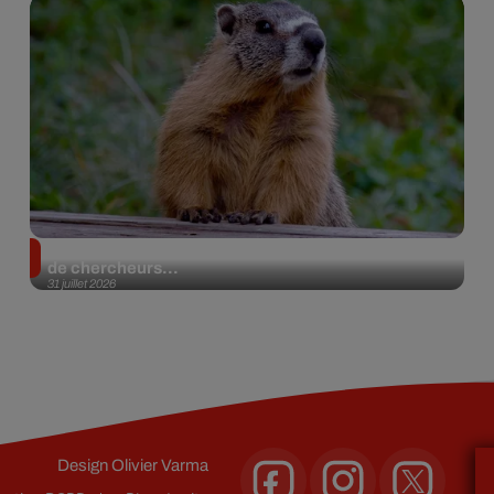
Des marmottes sur OnlyFans : la drôle d’initiative
de chercheurs...
31 juillet 2026
Design
Olivier Varma