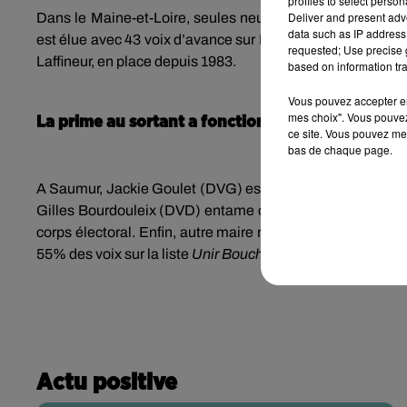
profiles to select person
Deliver and present adv
Dans le Maine-et-Loire, seules neuf communes avaient dr
data such as IP address 
est élue avec 43 voix d’avance sur Laurent Prétrot (LR). Cel
requested; Use precise g
Laffineur, en place depuis 1983.
based on information tra
Vous pouvez accepter en 
mes choix". Vous pouvez
La prime au sortant a fonctionné
ce site. Vous pouvez met
bas de chaque page.
A Saumur, Jackie Goulet (DVG) est réélu avec 63% des suff
e
Gilles Bourdouleix (DVD) entame ce lundi son 5
mandat.
corps électoral. Enfin, autre maire reconduit dans ses f
55% des voix sur la liste
Unir Bouchemaine
, conduite par 
Actu positive