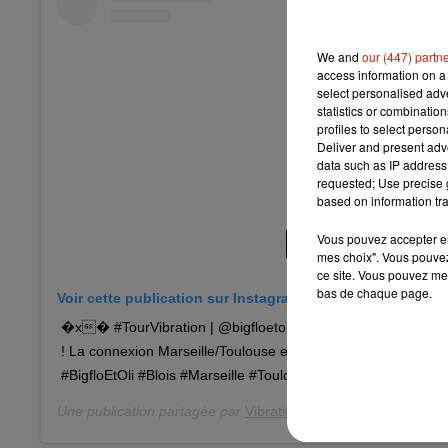
We and
our (447) partn
access information on a 
select personalised ad
statistics or combinatio
profiles to select person
Deliver and present adv
data such as IP address 
requested; Use precise g
based on information tra
Vous pouvez accepter en 
mes choix". Vous pouvez
ce site. Vous pouvez met
bas de chaque page.
Voir cette publication sur Instagram
�x� #TourVibration | @bigfloetoli sont allés accueillir @s
! La connexion Marseille/Toulouse est à @villedeblois �x܍ #Soprano
#BigfloEtOli #Blois #Marseille #Toulouse
Une publication partagée par
Vibration
(@vibrationradio) le
26