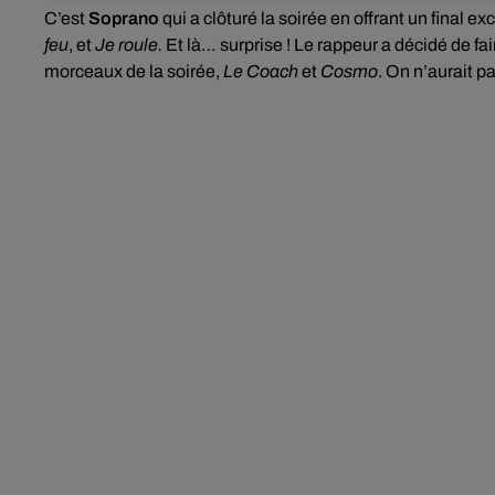
C’est
Soprano
qui a clôturé la soirée en offrant un final e
feu
, et
Je roule.
Et là… surprise ! Le rappeur a décidé de fa
morceaux de la soirée,
Le Coach
et
Cosmo
. On n’aurait p