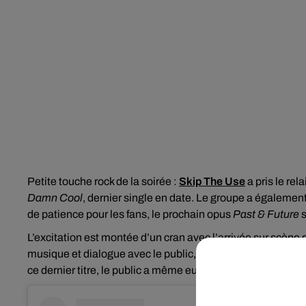
Petite touche rock de la soirée :
Skip The Use
a pris le re
Damn Cool
, dernier single en date. Le groupe a également 
de patience pour les fans, le prochain opus
Past & Future
s
L’excitation est montée d’un cran avec l’arrivée sur scène
musique et dialogue avec le public, le duo a interprété qu
ce dernier titre, le public a même eu l’honneur d’apprendr