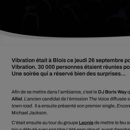
Vibration était à Blois ce jeudi 26 septembre p
Vibration. 30 000 personnes étaient réunies po
Une soirée qui a réservé bien des surprises...
Afin de se mettre dans l’ambiance, c’est le
DJ Boris Way
q
Alliel
. L’ancien candidat de l’émission
The Voice
diffusée s
town road
.
Il a ensuite présenté son premier single,
Encor
Michael Jackson.
C’était ensuite au tour du groupe
Leonie
de mettre le feu s
trio a débuté avec son titre
L’été sera chaud
, avant d’encha