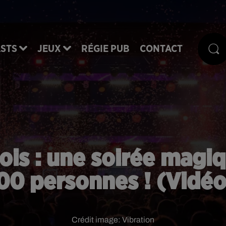
STS
JEUX
RÉGIE PUB
CONTACT
lois : une soirée magi
00 personnes ! (Vidéo
Crédit image:
Vibration