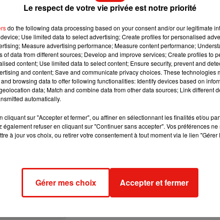
Le respect de votre vie privée est notre priorité
ers
do the following data processing based on your consent and/or our legitimate int
device; Use limited data to select advertising; Create profiles for personalised adver
vertising; Measure advertising performance; Measure content performance; Unders
ns of data from different sources; Develop and improve services; Create profiles to 
alised content; Use limited data to select content; Ensure security, prevent and detect
ertising and content; Save and communicate privacy choices. These technologies
and browsing data to offer following functionalities: Identify devices based on infor
eolocation data; Match and combine data from other data sources; Link different de
nsmitted automatically.
cliquant sur "Accepter et fermer", ou affiner en sélectionnant les finalités et/ou pa
 également refuser en cliquant sur "Continuer sans accepter". Vos préférences ne 
tre à jour vos choix, ou retirer votre consentement à tout moment via le lien "Gérer 
opranopsy4 ce soir
Gérer mes choix
Accepter et fermer
 Sept. 2019 à 3 :07 PDT