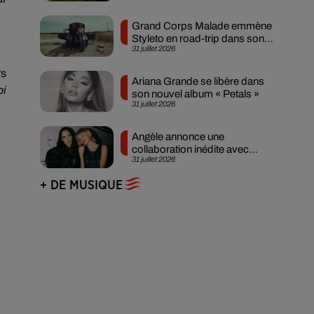
Grand Corps Malade emmène
Styleto en road-trip dans son
31 juillet 2026
nouveau clip
rs
Ariana Grande se libère dans
oi
son nouvel album « Petals »
31 juillet 2026
Angèle annonce une
collaboration inédite avec
31 juillet 2026
Amelie Lens
+ DE MUSIQUE