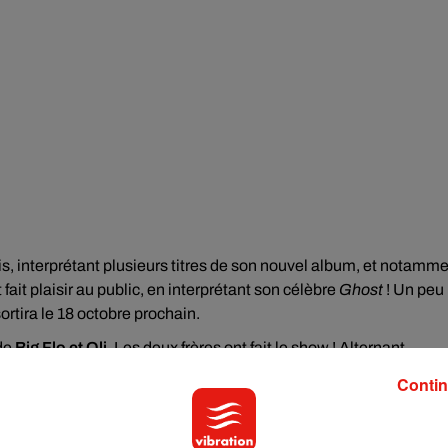
lais, interprétant plusieurs titres de son nouvel album, et notamm
fait plaisir au public, en interprétant son célèbre
Ghost
! Un peu
ortira le 18 octobre prochain.
 de
Big Flo et Oli
. Les deux frères ont fait le show ! Alternant
atre morceaux :
Plus tard, Dommage, Demain
, et
Promesses
. Su
Contin
e une petite chorégraphie enseignée par les deux rappeurs !