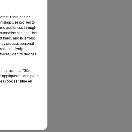
erest: Store and/or
tising; Use profiles to
tand audiences through
personalise content; Use
 fraud, and fix errors;
 may process personal
mation actively
vices; Identify devices
rtenaires dans "Gérer
s'appliqueront que pour
les cookies" situé en