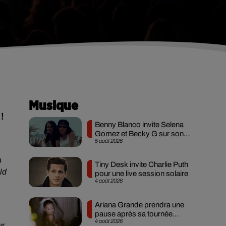
Musique
!
Benny Blanco invite Selena
Gomez et Becky G sur son
5 août 2026
nouveau single
à
Tiny Desk invite Charlie Puth
ld
pour une live session solaire
4 août 2026
Ariana Grande prendra une
pause après sa tournée
4 août 2026
mondiale
ur