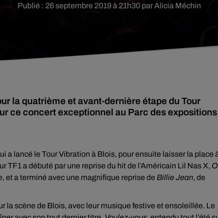
Publié : 26 septembre 2019 à 21h30 par Alicia Méchin
our la quatrième et avant-dernière étape du Tour
ur ce concert exceptionnel au Parc des expositions 
ui a lancé le Tour Vibration à Blois, pour ensuite laisser la place 
ur TF1 a débuté par une reprise du hit de l’Américain Lil Nas X,
O
e
, et a terminé avec une magnifique reprise de
Billie Jean
, de
ur la scène de Blois, avec leur musique festive et ensoleillée. Le
îner avec son tout dernier titre,
Voulez-vous
, entendu tout l’été s