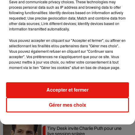
Save and communicate privacy choices. These technologies may
l'expert anti-cuite a également élaboré une boisson contre la
process personal data such as IP address and browsing data to offer
gueule de bois, à base de miel, d'eau et de sel. Bon appétit !
following functionalities: Identify devices based on information actively
requested; Use precise geolocation data; Match and combine data from
other data sources; Link different devices; Identify devices based on
information transmitted automatically.
Vous pouvez accepter en cliquant sur "Accepter et fermer", ou affiner en
sélectionnant les finalités et/ou partenaires dans "Gérer mes choix".
Vous pouvez également refuser en cliquant sur "Continuer sans
accepter". Vos préférences ne s'appliqueront que pour ce site. Vous
pouvez mettre à jour vos choix, ou retirer votre consentement à tout
Musique
moment via le lien "Gérer les cookies" situé en bas de chaque page.
Benny Blanco invite Selena Gomez et
Accepter et fermer
Becky G sur son nouveau single
5 août 2026
Gérer mes choix
Tiny Desk invite Charlie Puth pour une
live session solaire