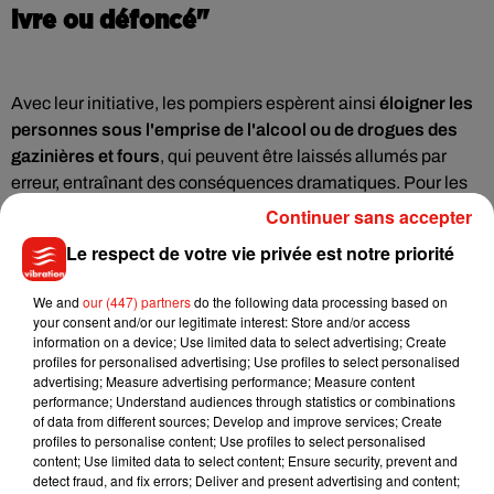
ivre ou défoncé"
Avec leur initiative, les pompiers espèrent ainsi
éloigner les
personnes sous l'emprise de l'alcool ou de drogues des
gazinières et fours
, qui peuvent être laissés allumés par
erreur, entraînant des conséquences dramatiques. Pour les
remplacer, les secouristes conseillent donc d'utiliser
des
Continuer sans accepter
engins pourvus d'une minuterie
à l'instar d'une friteuse à air
Le respect de votre vie privée est notre priorité
chaud, d'un micro-onde, d'un grille-pain ou d'une bouilloire.
Au programme pour les papilles ? Des sandwichs au pain
We and
our (447) partners
do the following data processing based on
your consent and/or our legitimate interest: Store and/or access
grillé ou aux nuggets frits à l'air chaud, des nouilles
information on a device; Use limited data to select advertising; Create
préparées à la bouilloire ou encore des biscuits sucrés
profiles for personalised advertising; Use profiles to select personalised
écrasés et saupoudrés sur du pain.
"
Je me suis inspiré de
advertising; Measure advertising performance; Measure content
performance; Understand audiences through statistics or combinations
mes années d’université pour trouver des plats qui
of data from different sources; Develop and improve services; Create
comblent le vide quand on est un peu éméché
"
, a expliqué
profiles to personalise content; Use profiles to select personalised
Jamie Robert Johnston, un chef cuisinier basé à Auckland
content; Use limited data to select content; Ensure security, prevent and
detect fraud, and fix errors; Deliver and present advertising and content;
qui a concocté toutes les recettes. Et pour couronner le tout,