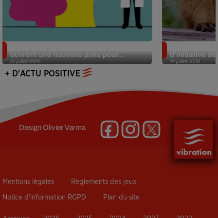
Alzheimer : des chercheurs japonais
Des marmottes
ouvrent une nouvelle piste pour...
d’initiative d
31 juillet 2026
31 juillet 2026
+ D'ACTU POSITIVE
Design
Olivier Varma
Mentions légales
Règlements des jeux
Notice d’information RGPD
Plan du site