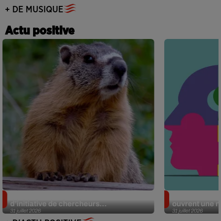
+ DE MUSIQUE
Actu positive
Des marmottes sur OnlyFans : la drôle
Alzheimer : d
d’initiative de chercheurs...
ouvrent une no
31 juillet 2026
31 juillet 2026