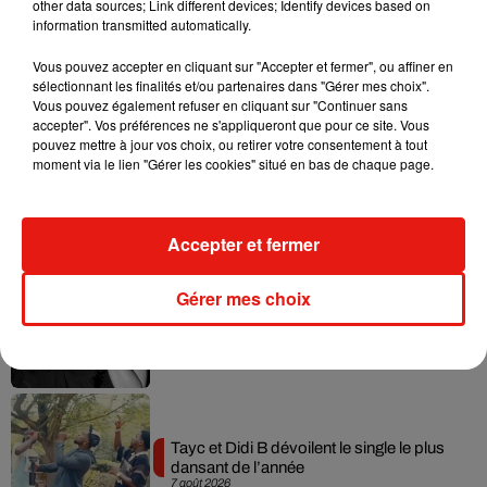
other data sources; Link different devices; Identify devices based on
information transmitted automatically.
Vous pouvez accepter en cliquant sur "Accepter et fermer", ou affiner en
Musique
sélectionnant les finalités et/ou partenaires dans "Gérer mes choix".
Vous pouvez également refuser en cliquant sur "Continuer sans
accepter". Vos préférences ne s'appliqueront que pour ce site. Vous
pouvez mettre à jour vos choix, ou retirer votre consentement à tout
Julien Lieb s’essaye à la vie de chatelain
moment via le lien "Gérer les cookies" situé en bas de chaque page.
dans son nouveau clip
7 août 2026
Accepter et fermer
Gérer mes choix
Madonna sort enfin le remix de « Love
Sensation » avec Kylie Minogue
7 août 2026
Tayc et Didi B dévoilent le single le plus
dansant de l’année
7 août 2026