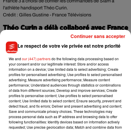
France 3 a choisi de confier les commandes de Slam à
l'athlète handisport Théo Curin.
Crédit :
Gilles Gustine - France Télévisions
Théo Curin a déjà collaboré avec France
Télévisions
Continuer sans accepter
Le respect de votre vie privée est notre priorité
Le palmarès sportif de Théo Curin est solide. Il a gagné deux
médailles d'argent aux championnats du monde de natation
We and
our (447) partners
do the following data processing based on
handisport, une médaille de bronze aux championnats du
your consent and/or our legitimate interest: Store and/or access
monde de Londres et une quatrième place en nage libre aux
information on a device; Use limited data to select advertising; Create
profiles for personalised advertising; Use profiles to select personalised
Jeux paralympiques de Rio.
advertising; Measure advertising performance; Measure content
performance; Understand audiences through statistics or combinations
Théo Curin a eu une
première expérience d'acteur dans la
of data from different sources; Develop and improve services; Create
série Vestiaires sur France 2. Il a par la suite été dans Plus
profiles to personalise content; Use profiles to select personalised
Belle la Vie sur France 3
. Depuis 2019, il est
chroniqueur à
content; Use limited data to select content; Ensure security, prevent and
detect fraud, and fix errors; Deliver and present advertising and content;
la télé
et la radio, notamment
dans le Magasine de la santé
Save and communicate privacy choices. These technologies may
et Aux Jeux, Citoyens.
process personal data such as IP address and browsing data to offer
following functionalities: Identify devices based on information actively
requested; Use precise geolocation data; Match and combine data from