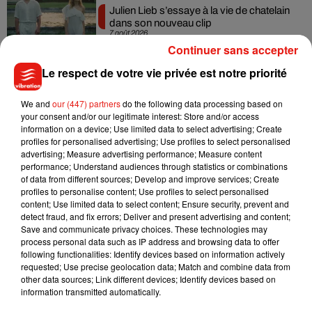
Julien Lieb s’essaye à la vie de chatelain
dans son nouveau clip
7 août 2026
Continuer sans accepter
Le respect de votre vie privée est notre priorité
We and
our (447) partners
do the following data processing based on
Madonna sort enfin le remix de « Love
your consent and/or our legitimate interest: Store and/or access
Sensation » avec Kylie Minogue
7 août 2026
information on a device; Use limited data to select advertising; Create
profiles for personalised advertising; Use profiles to select personalised
advertising; Measure advertising performance; Measure content
performance; Understand audiences through statistics or combinations
of data from different sources; Develop and improve services; Create
profiles to personalise content; Use profiles to select personalised
Tayc et Didi B dévoilent le single le plus
content; Use limited data to select content; Ensure security, prevent and
dansant de l’année
detect fraud, and fix errors; Deliver and present advertising and content;
7 août 2026
Save and communicate privacy choices. These technologies may
process personal data such as IP address and browsing data to offer
following functionalities: Identify devices based on information actively
requested; Use precise geolocation data; Match and combine data from
other data sources; Link different devices; Identify devices based on
Angèle et Amélie Lens dévoilent leur
information transmitted automatically.
collaboration tant attendue
7 août 2026