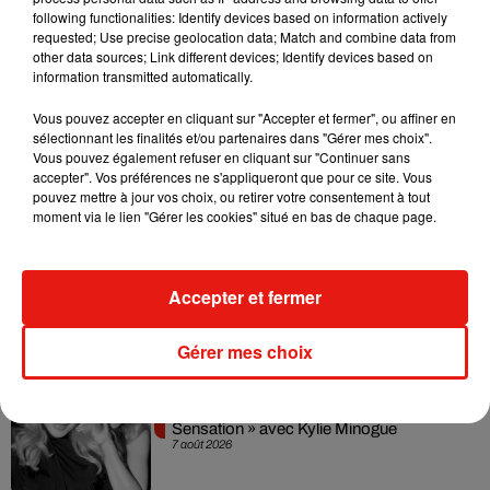
following functionalities: Identify devices based on information actively
nombreuses activités notamment
celle de la présidence de
requested; Use precise geolocation data; Match and combine data from
la commission des athlètes des Jeux olympiques et
other data sources; Link different devices; Identify devices based on
paralympiques de Paris 2024.
information transmitted automatically.
Vous pouvez accepter en cliquant sur "Accepter et fermer", ou affiner en
sélectionnant les finalités et/ou partenaires dans "Gérer mes choix".
Vous pouvez également refuser en cliquant sur "Continuer sans
accepter". Vos préférences ne s'appliqueront que pour ce site. Vous
Musique
pouvez mettre à jour vos choix, ou retirer votre consentement à tout
moment via le lien "Gérer les cookies" situé en bas de chaque page.
Julien Lieb s’essaye à la vie de chatelain
dans son nouveau clip
Accepter et fermer
7 août 2026
Gérer mes choix
Madonna sort enfin le remix de « Love
Sensation » avec Kylie Minogue
7 août 2026