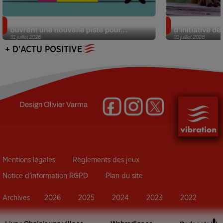
Alzheimer : des chercheurs japonais
Des marmottes
ouvrent une nouvelle piste pour...
d’initiative d
31 juillet 2026
31 juillet 2026
+ D'ACTU POSITIVE
Design
Olivier Varma
Mentions légales
Règlements des jeux
Notice d’information RGPD
Plan du site
Archives
2026
2025
2024
2023
2022