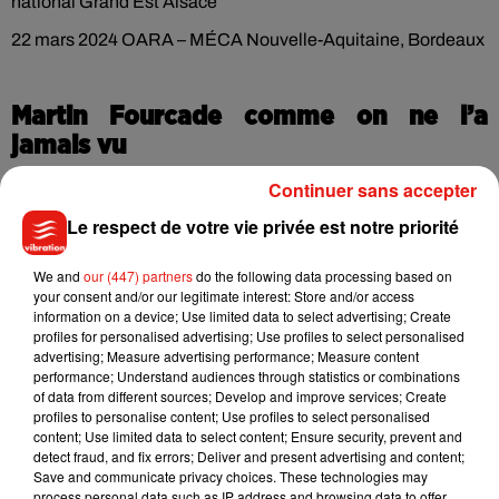
national Grand Est Alsace
22 mars 2024 OARA – MÉCA Nouvelle-Aquitaine, Bordeaux
Martin Fourcade comme on ne l’a
jamais vu
Continuer sans accepter
Dans Hors-piste, Martin Fourcade revient sur son parcours
de sportif de très haut niveau à travers
des récits intimes et
Le respect de votre vie privée est notre priorité
des confessions sur les coulisses de la compétition.
"De
ses Pyrénées natales, et ses premiers pas sur les skis en
We and
our (447) partners
do the following data processing based on
your consent and/or our legitimate interest: Store and/or access
compagnie de son grand frère Simon, à la consécration
information on a device; Use limited data to select advertising; Create
olympique il relate sa carrière avec ses joies et ses peines",
profiles for personalised advertising; Use profiles to select personalised
est-il détaillé.
La billetterie
de son one man show, dont la
advertising; Measure advertising performance; Measure content
performance; Understand audiences through statistics or combinations
durée est estimée
à 1h15,
ouvrira prochainement.
of data from different sources; Develop and improve services; Create
Quintuple champion olympique et athlète français le plus
profiles to personalise content; Use profiles to select personalised
content; Use limited data to select content; Ensure security, prevent and
médaillé aux JO,
le biathlète Martin Fourcade a également
detect fraud, and fix errors; Deliver and present advertising and content;
remporté 7 fois le gros globe de cristal.
Après avoir mis un
Save and communicate privacy choices. These technologies may
terme à sa carrière il y a 3 ans,
process personal data such as IP address and browsing data to offer
il se consacre désormais à de