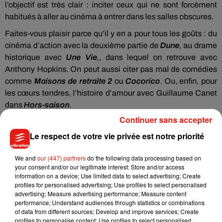
l’objectif est très clair : inciter ceux qui ne sont forcément
habitués à aller au cinéma à entrer dans les salles obscures.
Faites-vous plaisir parce qu’il y en a pour tous les goûts : du
cinéma d’action avec la deuxième partie de
Dune
,
au drame
historique avec
Une
Vie
,
, dans lequel on retrouve avec
Anthony Hopkins. On peut aussi citer pas mal de comédies
comme
Maisons
de
retraite
2
ou
Cocorico
. Ou, enfin, pour
les cœurs tendres, l’histoire d’amour avec Guillaume Canet
dans
Hors
-
saison
.
Continuer sans accepter
Le respect de votre vie privée est notre priorité
Musique
We and
our (447) partners
do the following data processing based on
your consent and/or our legitimate interest: Store and/or access
information on a device; Use limited data to select advertising; Create
profiles for personalised advertising; Use profiles to select personalised
Julien Lieb s’essaye à la vie de chatelain
advertising; Measure advertising performance; Measure content
dans son nouveau clip
performance; Understand audiences through statistics or combinations
7 août 2026
of data from different sources; Develop and improve services; Create
profiles to personalise content; Use profiles to select personalised