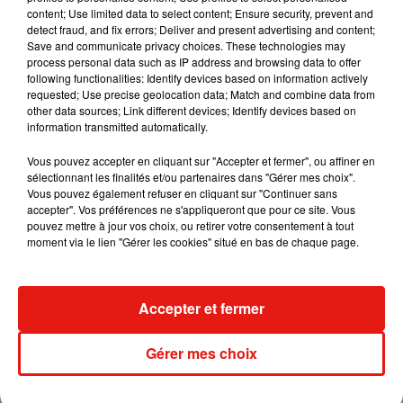
content; Use limited data to select content; Ensure security, prevent and
detect fraud, and fix errors; Deliver and present advertising and content;
Save and communicate privacy choices. These technologies may
Madonna sort enfin le remix de « Love
process personal data such as IP address and browsing data to offer
Sensation » avec Kylie Minogue
following functionalities: Identify devices based on information actively
7 août 2026
requested; Use precise geolocation data; Match and combine data from
other data sources; Link different devices; Identify devices based on
information transmitted automatically.
Vous pouvez accepter en cliquant sur "Accepter et fermer", ou affiner en
sélectionnant les finalités et/ou partenaires dans "Gérer mes choix".
Tayc et Didi B dévoilent le single le plus
Vous pouvez également refuser en cliquant sur "Continuer sans
dansant de l’année
accepter". Vos préférences ne s'appliqueront que pour ce site. Vous
7 août 2026
pouvez mettre à jour vos choix, ou retirer votre consentement à tout
moment via le lien "Gérer les cookies" situé en bas de chaque page.
Angèle et Amélie Lens dévoilent leur
Accepter et fermer
collaboration tant attendue
7 août 2026
Gérer mes choix