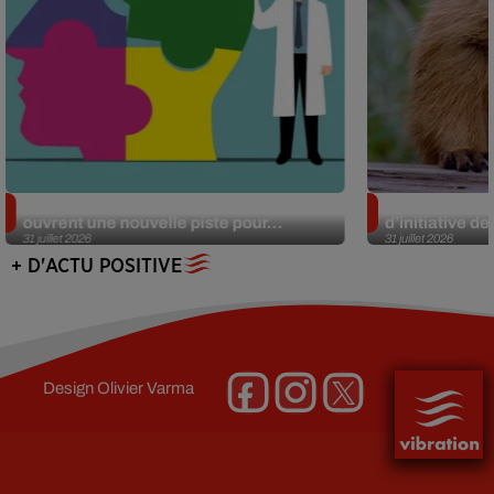
Alzheimer : des chercheurs japonais
Des marmottes
ouvrent une nouvelle piste pour...
d’initiative d
31 juillet 2026
31 juillet 2026
+ D'ACTU POSITIVE
Design
Olivier Varma