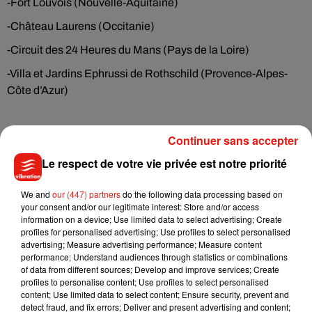
-Fort Louvois (Nouvelle-Aquitaine)
-Château Laurens (Occitanie)
-Circuit des 24 Heures du Mans (Pays de la Loire)
-Villa et Jardins Ephrussi de Rothschild (Provence-Alpes-
Côte d’Azur)
Dès 10h ce vendredi 12 juillet, il sera possible de voter sur
le
Continuer sans accepter
site de France Télévisions
pour son monument préféré, et ce
Le respect de votre vie privée est notre priorité
jusqu'au 24 juillet. Le lauréat sera dévoilé lors des journées
du patrimoine, prévues les 20 et 21 septembre.
We and
our (447) partners
do the following data processing based on
your consent and/or our legitimate interest: Store and/or access
information on a device; Use limited data to select advertising; Create
profiles for personalised advertising; Use profiles to select personalised
advertising; Measure advertising performance; Measure content
performance; Understand audiences through statistics or combinations
of data from different sources; Develop and improve services; Create
profiles to personalise content; Use profiles to select personalised
content; Use limited data to select content; Ensure security, prevent and
detect fraud, and fix errors; Deliver and present advertising and content;