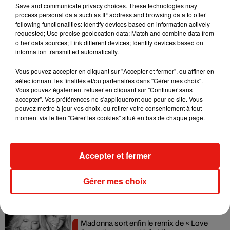
Save and communicate privacy choices. These technologies may
process personal data such as IP address and browsing data to offer
following functionalities: Identify devices based on information actively
requested; Use precise geolocation data; Match and combine data from
other data sources; Link different devices; Identify devices based on
information transmitted automatically.
24H du Mans 2024.
Vous pouvez accepter en cliquant sur "Accepter et fermer", ou affiner en
Crédit :
Etienne Escuer.
sélectionnant les finalités et/ou partenaires dans "Gérer mes choix".
Vous pouvez également refuser en cliquant sur "Continuer sans
accepter". Vos préférences ne s'appliqueront que pour ce site. Vous
pouvez mettre à jour vos choix, ou retirer votre consentement à tout
Musique
moment via le lien "Gérer les cookies" situé en bas de chaque page.
Accepter et fermer
Julien Lieb s’essaye à la vie de chatelain
dans son nouveau clip
7 août 2026
Gérer mes choix
Madonna sort enfin le remix de « Love