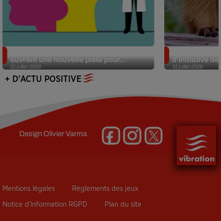
Alzheimer : des chercheurs japonais
Des marmottes
ouvrent une nouvelle piste pour...
d’initiative d
31 juillet 2026
31 juillet 2026
+ D'ACTU POSITIVE
Design
Olivier Varma
Mentions légales
Règlements des jeux
Notice d’information RGPD
Plan du site