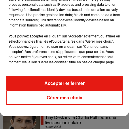
Mans, les
lundi et mardi 24 & 25 juillet 2023 de 10h-12h30 et
process personal data such as IP address and browsing data to offer
13h30-17h30
following functionalities: Identify devices based on information actively
requested; Use precise geolocation data; Match and combine data from
–
Vibraye équitation
« La Bellonnière » au Club House,
other data sources; Link different devices; Identify devices based on
72320 Vibraye, le
mercredi 26 juillet de 10h-12h30 et 13h30-
information transmitted automatically.
17h30
Vous pouvez accepter en cliquant sur "Accepter et fermer", ou affiner en
sélectionnant les finalités et/ou partenaires dans "Gérer mes choix".
Vous pouvez également refuser en cliquant sur "Continuer sans
accepter". Vos préférences ne s'appliqueront que pour ce site. Vous
pouvez mettre à jour vos choix, ou retirer votre consentement à tout
Musique
moment via le lien "Gérer les cookies" situé en bas de chaque page.
Benny Blanco invite Selena Gomez et
Accepter et fermer
Becky G sur son nouveau single
5 août 2026
Gérer mes choix
Tiny Desk invite Charlie Puth pour une
live session solaire
4 août 2026