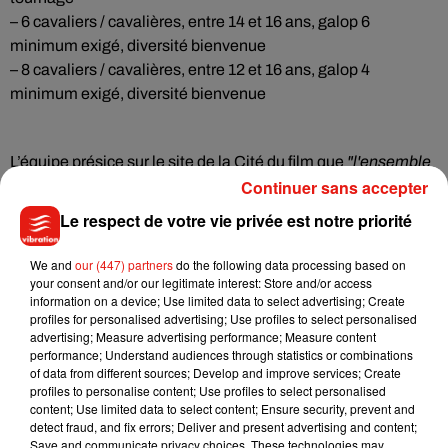
– 6 cavaliers / cavalières, entre 14 et 16 ans, galop 6
minimum exigé, diversité bienvenue
– 8 cavaliers / cavalières, entre 12 et 16 ans, galop 4
minimum exigé, diversité bienvenue
L’équipe présice sur
le site de la Cité du film
que
"l'ensemble
Continuer sans accepter
du film se déroulant dans le milieu équestre, les enfants et
adolescents doivent être au minimum à l’aise avec les
Le respect de votre vie privée est notre priorité
chevaux, au mieux (notamment pour les plus grands) avoir
une expérience en équitation."
We and
our (447) partners
do the following data processing based on
your consent and/or our legitimate interest: Store and/or access
information on a device; Use limited data to select advertising; Create
profiles for personalised advertising; Use profiles to select personalised
Afin de candidater,
il faut r
emplir le formulaire ci-dessous
advertising; Measure advertising performance; Measure content
pour fixer un rendez-vous de pré-sélection,
ou se
performance; Understand audiences through statistics or combinations
of data from different sources; Develop and improve services; Create
rendre
pour le casting sur le place
, muni de votre numéro de
profiles to personalise content; Use profiles to select personalised
sécurité sociale et d’une photo papier :
content; Use limited data to select content; Ensure security, prevent and
detect fraud, and fix errors; Deliver and present advertising and content;
– Salle Saint Jean
, 3 rue de la Reine Bérangère, 72000 Le
Save and communicate privacy choices. These technologies may