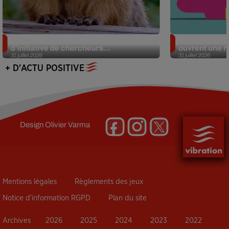
Des marmottes sur OnlyFans : la drôle
Alzheimer : d
d’initiative de chercheurs...
ouvrent une no
31 juillet 2026
31 juillet 2026
+ D'ACTU POSITIVE
Design
Olivier Varma
Mentions légales
Règlements des jeux
Notice d’information RGPD
Plan du site
Archives
2026
2025
2024
2023
2022