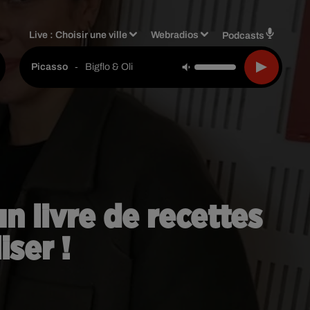
Live :
Choisir une ville
Webradios
Podcasts
-
Bigflo & Oli
Picasso
n livre de recettes
iser !