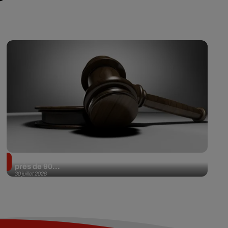
Il achète une veste 3 dollars en friperie et la revend
près de 90...
30 juillet 2026