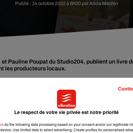
Publié : 14 octobre 2022 à 6h00 par Alicia Méchin
 et Pauline Poupat du Studio204, publient un livre d
nt les producteurs locaux.
ait d’écrire un livre de recettes... À deux, ils ont transformé leur r
Contin
tir un ouvrage dédié à la gastronomie, intitulé
Table d’h
ôtes
.
 avait la lourde tâche de les sublimer à travers ses photos.
Le respect de votre vie privée est notre priorité
ement... C’est également un livre qui invite au voyage.
ers
do the following data processing based on your consent and/or our legitimate int
device; Use limited data to select advertising; Create profiles for personalised adver