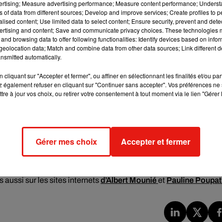
vertising; Measure advertising performance; Measure content performance; Unders
ns of data from different sources; Develop and improve services; Create profiles to 
alised content; Use limited data to select content; Ensure security, prevent and detect
ertising and content; Save and communicate privacy choices. These technologies
and browsing data to offer following functionalities: Identify devices based on infor
eolocation data; Match and combine data from other data sources; Link different de
essibles à tous, cuisiniers confirmés ou non. Des recettes qui
nsmitted automatically.
otre région, comme nous l’explique
Pauline Poupat
:
cliquant sur "Accepter et fermer", ou affiner en sélectionnant les finalités et/ou pa
 également refuser en cliquant sur "Continuer sans accepter". Vos préférences ne 
tre à jour vos choix, ou retirer votre consentement à tout moment via le lien "Gérer 
Gérer mes choix
Accepter et fermer
, mais aussi le producteur d’huile d’olive
L’Oulibo
dans l’Aude s
t Pauline de s’auto-éditer, et de financer l’impression du livre. C
 aussi sur les sites internets
d’Albert Mounié
et
Pauline Poupat