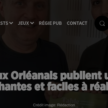
STS
JEUX
RÉGIE PUB
CONTACT
ux Orléanais publient u
hantes et faciles à réal
Crédit image:
Rédaction