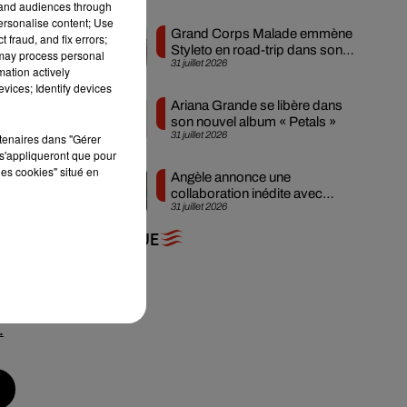
tand audiences through
personalise content; Use
Grand Corps Malade emmène
 fraud, and fix errors;
Styleto en road-trip dans son
 may process personal
31 juillet 2026
nouveau clip
mation actively
vices; Identify devices
Ariana Grande se libère dans
son nouvel album « Petals »
31 juillet 2026
rtenaires dans "Gérer
s'appliqueront que pour
les cookies" situé en
Angèle annonce une
collaboration inédite avec
31 juillet 2026
Amelie Lens
+ DE MUSIQUE
e
e
.