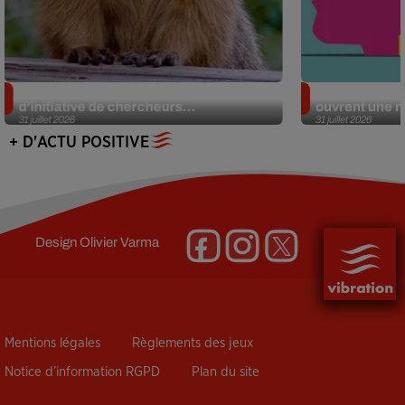
Des marmottes sur OnlyFans : la drôle
Alzheimer : d
d’initiative de chercheurs...
ouvrent une no
31 juillet 2026
31 juillet 2026
+ D'ACTU POSITIVE
Design
Olivier Varma
Mentions légales
Règlements des jeux
Notice d’information RGPD
Plan du site