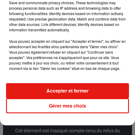
Save and communicate privacy choices. These technologies may
Cet élément est masqué compte-tenu du refus du
process personal data such as IP address and browsing data to offer
following functionalities: Identify devices based on information actively
dépôt de cookies que vous avez exprimé. Si vous
requested; Use precise geolocation data; Match and combine data from
souhaitez l'afficher, merci de nous donner votre accord
other data sources; Link different devices; Identify devices based on
en cliquant sur le bouton ci-dessous.
information transmitted automatically.
Vous pouvez accepter en cliquant sur "Accepter et fermer", ou affiner en
Afficher l'élément
sélectionnant les finalités et/ou partenaires dans "Gérer mes choix".
Vous pouvez également refuser en cliquant sur "Continuer sans
accepter". Vos préférences ne s'appliqueront que pour ce site. Vous
pouvez mettre à jour vos choix, ou retirer votre consentement à tout
Ridsa
moment via le lien "Gérer les cookies" situé en bas de chaque page.
L’Orléanais Ridsa répond cette année encore « présent » !
Accepter et fermer
Lui aussi, c’est un habitué du Tour Vibration. On aura la
chance de l’avoir sur scène, où il présentera son tout dernier
Gérer mes choix
single, « Rosa ».
Cet élément est masqué compte-tenu du refus du