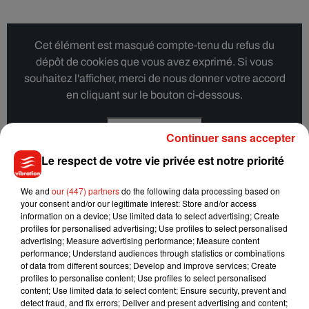
Cet élément est masqué compte-tenu du refus du
dépôt de cookies que vous avez exprimé. Si vous
souhaitez l'afficher, merci de nous donner votre accord
en cliquant sur le bouton ci-dessous.
Afficher l'élément
Continuer sans accepter
Le respect de votre vie privée est notre priorité
Joseph Kamel
We and
our (447) partners
do the following data processing based on
your consent and/or our legitimate interest: Store and/or access
information on a device; Use limited data to select advertising; Create
Tout comme Pierre Garnier, Joseph Kamel avait enflammé
profiles for personalised advertising; Use profiles to select personalised
advertising; Measure advertising performance; Measure content
Neuville-aux-Bois le 10 juillet dernier ! Il sera donc parmi
performance; Understand audiences through statistics or combinations
nous en septembre, pour nous faire chanter (entre autres)
of data from different sources; Develop and improve services; Create
ses titres « Beau » et « Celui qui part ».
profiles to personalise content; Use profiles to select personalised
content; Use limited data to select content; Ensure security, prevent and
detect fraud, and fix errors; Deliver and present advertising and content;