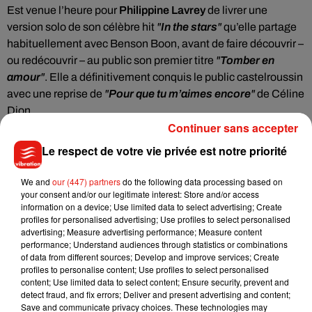
Est venue l’heure pour
Philippine Lavrey
de livrer une
version solo de son célèbre hit
"
In the stars
"
qu’elle partage
habituellement avec Benson Boon, avant de faire découvrir –
ou redécouvrir – au public son premier titre
"
Tomber en
amour
"
. Elle a définitivement conquis le public castelroussin
avec une reprise de
"
Pour que tu m’aimes encore
"
de Céline
Dion.
Continuer sans accepter
Et ce n’était que le début… Un karaoké géant s’est formé
Le respect de votre vie privée est notre priorité
place Voltaire à Châteauroux avec le trio
47 TER
, ou encore
avec
Lynda
, qui pouvait compter sur ses fans présentes aux
We and
our (447) partners
do the following data processing based on
premières loges pour l’accompagner dans tous ses titres.
your consent and/or our legitimate interest: Store and/or access
Même chose pour
Yanns
qui n’a pas eu de mal à faire
information on a device; Use limited data to select advertising; Create
chanter le public avec son titre
"Clic Clic Pan Pan"
.
profiles for personalised advertising; Use profiles to select personalised
advertising; Measure advertising performance; Measure content
Après le chant, place à la danse, avec deux artistes qui ont
performance; Understand audiences through statistics or combinations
of data from different sources; Develop and improve services; Create
fait monter la température,
Lucenzo et Tayc
! Ce dernier, qui
profiles to personalise content; Use profiles to select personalised
avançait en terrain conquis, a livré un show de qualité de plus
content; Use limited data to select content; Ensure security, prevent and
de 30 minutes, aux côtés de ses quatre magnifiques
detect fraud, and fix errors; Deliver and present advertising and content;
Save and communicate privacy choices. These technologies may
danseuses. Une soirée qui visiblement lui tenait à cœur,