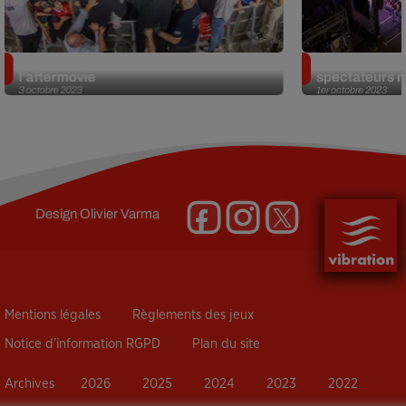
Tour Vibration 2023 au Mans :
Tour Vibration
l'aftermovie
spectateurs r
3 octobre 2023
1er octobre 2023
Design
Olivier Varma
Mentions légales
Règlements des jeux
Notice d’information RGPD
Plan du site
Archives
2026
2025
2024
2023
2022