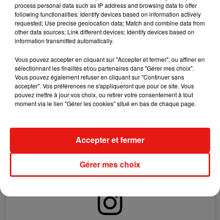
process personal data such as IP address and browsing data to offer
puisque l’ex-candidat de
Danse avec les stars
a mis à
following functionalities: Identify devices based on information actively
l’honneur sur scène sa maman, présente à
Châteauroux
.
requested; Use precise geolocation data; Match and combine data from
other data sources; Link different devices; Identify devices based on
Généreux sur scène, Tayc l'a également été dans les
information transmitted automatically.
coulisses, et a pris le temps de faire quelques photos et
signer des autographes pour les enfants qui l'attendaient de
Vous pouvez accepter en cliquant sur "Accepter et fermer", ou affiner en
sélectionnant les finalités et/ou partenaires dans "Gérer mes choix".
pied ferme !
Vous pouvez également refuser en cliquant sur "Continuer sans
accepter". Vos préférences ne s'appliqueront que pour ce site. Vous
pouvez mettre à jour vos choix, ou retirer votre consentement à tout
moment via le lien "Gérer les cookies" situé en bas de chaque page.
Accepter et fermer
Gérer mes choix