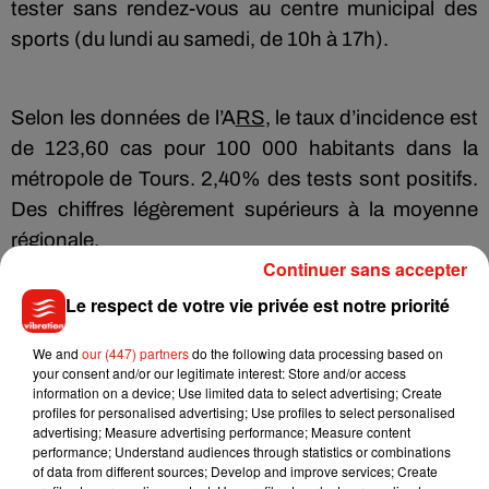
tester sans rendez-vous au centre municipal des
sports (du lundi au samedi, de 10h à 17h).
Selon les données de l’A
RS
, le taux d’incidence est
de 123,60 cas pour 100 000 habitants dans la
métropole de Tours. 2,40% des tests sont positifs.
Des chiffres légèrement supérieurs à la moyenne
régionale.
Continuer sans accepter
Le respect de votre vie privée est notre priorité
Musique
We and
our (447) partners
do the following data processing based on
your consent and/or our legitimate interest: Store and/or access
information on a device; Use limited data to select advertising; Create
profiles for personalised advertising; Use profiles to select personalised
Julien Lieb s’essaye à la vie de chatelain
advertising; Measure advertising performance; Measure content
dans son nouveau clip
performance; Understand audiences through statistics or combinations
7 août 2026
of data from different sources; Develop and improve services; Create