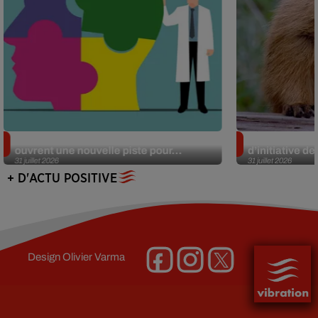
Alzheimer : des chercheurs japonais
Des marmottes
ouvrent une nouvelle piste pour...
d’initiative d
31 juillet 2026
31 juillet 2026
+ D'ACTU POSITIVE
Design
Olivier Varma