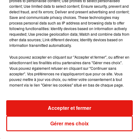
profiles to personalise content; Use profiles to select personalised
content; Use limited data to select content; Ensure security, prevent and
detect fraud, and fix errors; Deliver and present advertising and content;
Save and communicate privacy choices. These technologies may
process personal data such as IP address and browsing data to offer
Madonna sort enfin le remix de « Love
following functionalities: Identify devices based on information actively
Sensation » avec Kylie Minogue
requested; Use precise geolocation data; Match and combine data from
7 août 2026
other data sources; Link different devices; Identify devices based on
information transmitted automatically.
Vous pouvez accepter en cliquant sur "Accepter et fermer", ou affiner en
sélectionnant les finalités et/ou partenaires dans "Gérer mes choix".
Tayc et Didi B dévoilent le single le plus
Vous pouvez également refuser en cliquant sur "Continuer sans
dansant de l’année
accepter". Vos préférences ne s'appliqueront que pour ce site. Vous
7 août 2026
pouvez mettre à jour vos choix, ou retirer votre consentement à tout
moment via le lien "Gérer les cookies" situé en bas de chaque page.
Accepter et fermer
Angèle et Amélie Lens dévoilent leur
collaboration tant attendue
7 août 2026
Gérer mes choix