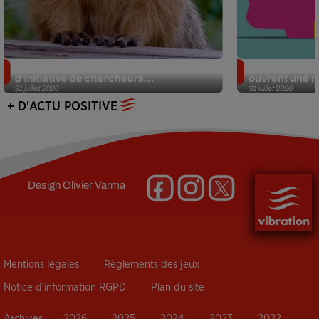
Des marmottes sur OnlyFans : la drôle
Alzheimer : d
d’initiative de chercheurs...
ouvrent une no
31 juillet 2026
31 juillet 2026
+ D'ACTU POSITIVE
Design
Olivier Varma
Mentions légales
Règlements des jeux
Notice d’information RGPD
Plan du site
Archives
2026
2025
2024
2023
2022