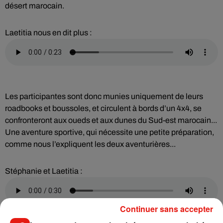
désert marocain.
Laetitia nous en dit plus :
Les participantes sont donc munies uniquement de leurs
roadbooks et boussoles, et circulent à bords d’un 4x4, se
confronteront aux oueds et aux dunes du Sud-est marocain...
Une aventure sportive, qui nécessite une petite préparation,
comme nous l’expliquent les deux aventurières...
Stéphanie et Laetitia :
Continuer sans accepter