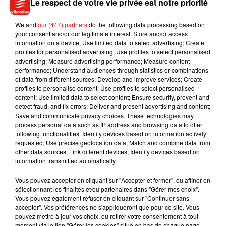
Le respect de votre vie privée est notre priorité
Lors de cette aventure, les deux cousines seront
ambassadrices de l’association Ruban Rose. Laetitia ayant
We and
our (447) partners
do the following data processing based on
your consent and/or our legitimate interest: Store and/or access
été elle-même touchée par un cancer du sein, souhaite ainsi
information on a device; Use limited data to select advertising; Create
sensibiliser sur le dépistage de la maladie. Les Pink Couz’in
profiles for personalised advertising; Use profiles to select personalised
rentreront ensuite du Marco le 23 octobre.
advertising; Measure advertising performance; Measure content
performance; Understand audiences through statistics or combinations
of data from different sources; Develop and improve services; Create
profiles to personalise content; Use profiles to select personalised
content; Use limited data to select content; Ensure security, prevent and
detect fraud, and fix errors; Deliver and present advertising and content;
Musique
Save and communicate privacy choices. These technologies may
process personal data such as IP address and browsing data to offer
following functionalities: Identify devices based on information actively
requested; Use precise geolocation data; Match and combine data from
Benny Blanco invite Selena Gomez et
other data sources; Link different devices; Identify devices based on
Becky G sur son nouveau single
information transmitted automatically.
5 août 2026
Vous pouvez accepter en cliquant sur "Accepter et fermer", ou affiner en
sélectionnant les finalités et/ou partenaires dans "Gérer mes choix".
Vous pouvez également refuser en cliquant sur "Continuer sans
accepter". Vos préférences ne s'appliqueront que pour ce site. Vous
Tiny Desk invite Charlie Puth pour une
pouvez mettre à jour vos choix, ou retirer votre consentement à tout
live session solaire
moment via le lien "Gérer les cookies" situé en bas de chaque page.