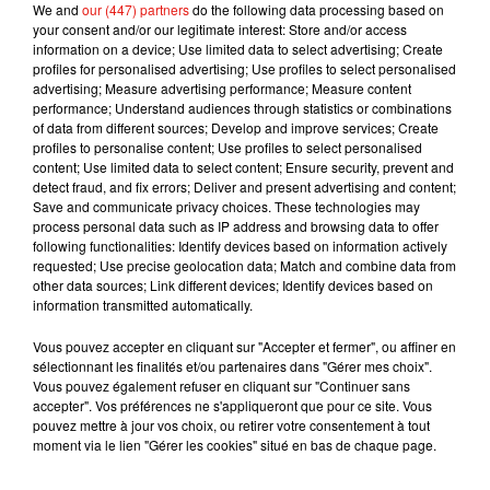
We and
our (447) partners
do the following data processing based on
your consent and/or our legitimate interest: Store and/or access
information on a device; Use limited data to select advertising; Create
profiles for personalised advertising; Use profiles to select personalised
advertising; Measure advertising performance; Measure content
performance; Understand audiences through statistics or combinations
of data from different sources; Develop and improve services; Create
profiles to personalise content; Use profiles to select personalised
Musique
content; Use limited data to select content; Ensure security, prevent and
detect fraud, and fix errors; Deliver and present advertising and content;
Save and communicate privacy choices. These technologies may
process personal data such as IP address and browsing data to offer
Benny Blanco invite Selena Gomez et
following functionalities: Identify devices based on information actively
Becky G sur son nouveau single
requested; Use precise geolocation data; Match and combine data from
5 août 2026
other data sources; Link different devices; Identify devices based on
information transmitted automatically.
Vous pouvez accepter en cliquant sur "Accepter et fermer", ou affiner en
sélectionnant les finalités et/ou partenaires dans "Gérer mes choix".
Tiny Desk invite Charlie Puth pour une
Vous pouvez également refuser en cliquant sur "Continuer sans
live session solaire
accepter". Vos préférences ne s'appliqueront que pour ce site. Vous
4 août 2026
pouvez mettre à jour vos choix, ou retirer votre consentement à tout
moment via le lien "Gérer les cookies" situé en bas de chaque page.