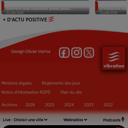
Alzheimer : des chercheurs japonais
Des marmottes
ouvrent une nouvelle piste pour...
d’initiative d
31 juillet 2026
31 juillet 2026
+ D'ACTU POSITIVE
Design
Olivier Varma
Mentions légales
Règlements des jeux
Notice d’information RGPD
Plan du site
Archives
2026
2025
2024
2023
2022
Live :
Choisir une ville
Webradios
Podcasts